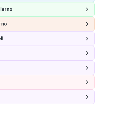
lerno
rno
li