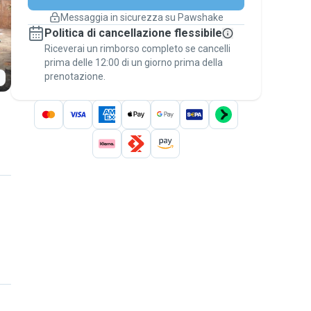
cambiano
Messaggia in sicurezza su Pawshake
Prenotazioni coperte
Politica di cancellazione flessibile
Stai su Pawshake - dal primo messaggio al
Riceverai un rimborso completo se cancelli
pagamento - per attivare la
Garanzia
prima delle 12:00 di un giorno prima della
Pawshake
.
prenotazione.