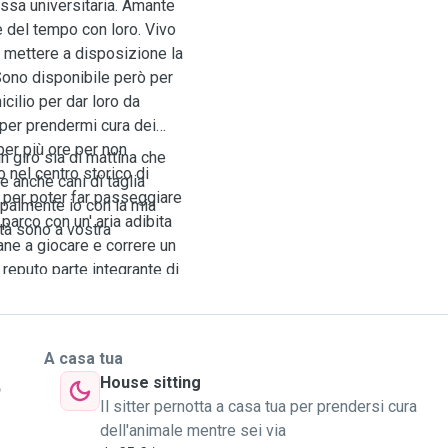
ssa universitaria. Amante
e del tempo con loro. Vivo
o mettere a disposizione la
Sono disponibile però per
cilio per dar loro da
 per prendermi cura dei
per più ore per non
in giro sia di mattina che
o nel centro storico di
e anche cani di taglia
 per poter far passeggiare
ipalmente io con la mia
parco con un' aria adibita
tà sono a vostra
ane a giocare e correre un
i reputo parte integrante di
iù di quattro anni ed ogni
rco di creare un legame e
A casa tua
House sitting
a
Il sitter pernotta a casa tua per prendersi cura
dell'animale mentre sei via