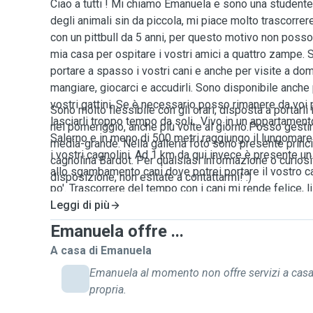
Ciao a tutti ! Mi chiamo Emanuela e sono una studente
degli animali sin da piccola, mi piace molto trascorrer
con un pittbull da 5 anni, per questo motivo non poss
mia casa per ospitare i vostri amici a quattro zampe. 
portare a spasso i vostri cani e anche per visite a domi
mangiare, giocarci e accudirli. Sono disponibile anche
vostri gattini. Se è necessario posso rimanere da voi 
Sono molto flessibile con gli orari, disposta a portarli 
lasciarli troppo tempo da soli . Vivo in un appartament
nel pomeriggio, anche più volte al giorno.Posso gestir
Salerno e in meno di 500 metri raggiungo il lungomare
media-grande. Nella galleria foto sono presente princ
i vostri cagnolini. Ad 1 km da qui invece è presente un 
cagnolina Bardot. Per qualsiasi informazione o curiosi
allo sgambamento cani dove potrei portare il vostro c
disposizione, non esitate a contattarmi! :)
po'. Trascorrere del tempo con i cani mi rende felice, l
una famiglia. Ho esperienza come dog sitter da poco p
Leggi di più
cane conosciuto lo porto nel cuore, in breve tempo ce
Emanuela offre ...
mi ci affeziono subito .
A casa di Emanuela
Emanuela al momento non offre servizi a cas
propria.