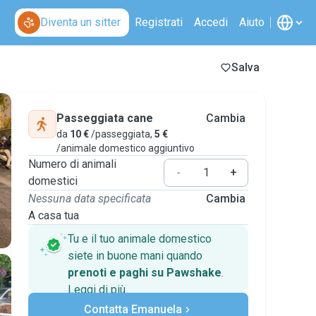
Diventa un sitter
Registrati
Accedi
Aiuto
Salva
Passeggiata cane
Cambia
da
10 €
/passeggiata,
5 €
/animale domestico aggiuntivo
Numero di animali
-
+
domestici
Nessuna data specificata
Cambia
A casa tua
Tu e il tuo animale domestico
siete in buone mani quando
prenoti e paghi su Pawshake
.
Leggi di più
Pagamenti sicuri
Contatta Emanuela
Assistenza se i piani