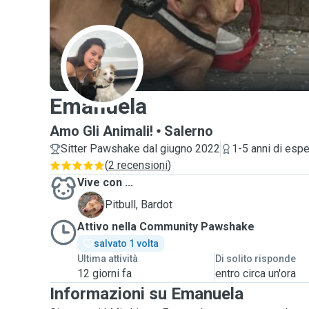
E
Emanuela
Amo Gli Animali!
Salerno
Sitter Pawshake dal giugno 2022
1-5 anni di esp
(
2 recensioni
)
Vive con ...
B
Pitbull, Bardot
Attivo nella Community Pawshake
salvato 1 volta
Ultima attività
Di solito risponde
12 giorni fa
entro circa un'ora
Informazioni su Emanuela