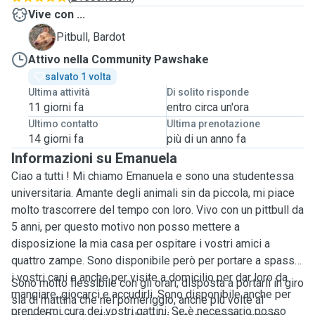
Vive con ...
B
Pitbull, Bardot
Attivo nella Community Pawshake
salvato 1 volta
Ultima attività
Di solito risponde
11 giorni fa
entro circa un'ora
Ultimo contatto
Ultima prenotazione
14 giorni fa
più di un anno fa
Informazioni su Emanuela
Ciao a tutti ! Mi chiamo Emanuela e sono una studentessa
universitaria. Amante degli animali sin da piccola, mi piace
molto trascorrere del tempo con loro. Vivo con un pittbull da
5 anni, per questo motivo non posso mettere a
disposizione la mia casa per ospitare i vostri amici a
quattro zampe. Sono disponibile però per portare a spasso
i vostri cani e anche per visite a domicilio per dar loro da
Sono molto flessibile con gli orari, disposta a portarli in giro
mangiare, giocarci e accudirli. Sono disponibile anche per
sia di mattina che nel pomeriggio, anche più volte al
prendermi cura dei vostri gattini. Se è necessario posso