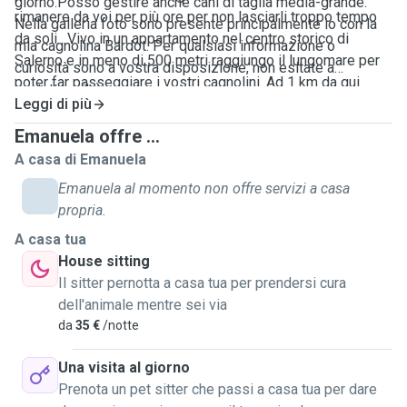
giorno.Posso gestire anche cani di taglia media-grande.
rimanere da voi per più ore per non lasciarli troppo tempo
Nella galleria foto sono presente principalmente io con la
da soli . Vivo in un appartamento nel centro storico di
mia cagnolina Bardot. Per qualsiasi informazione o
Salerno e in meno di 500 metri raggiungo il lungomare per
curiosità sono a vostra disposizione, non esitate a
poter far passeggiare i vostri cagnolini. Ad 1 km da qui
contattarmi! :)
invece è presente un parco con un' aria adibita allo
Leggi di più
sgambamento cani dove potrei portare il vostro cane a
Emanuela offre ...
giocare e correre un po'. Trascorrere del tempo con i cani mi
A casa di Emanuela
rende felice, li reputo parte integrante di una famiglia. Ho
Emanuela al momento non offre servizi a casa
esperienza come dog sitter da poco più di quattro anni ed
propria.
ogni cane conosciuto lo porto nel cuore, in breve tempo
cerco di creare un legame e mi ci affeziono subito .
A casa tua
House sitting
Il sitter pernotta a casa tua per prendersi cura
dell'animale mentre sei via
da
35 €
/notte
Una visita al giorno
Prenota un pet sitter che passi a casa tua per dare