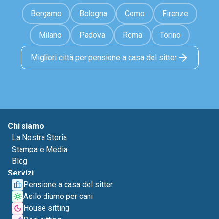
Bergamo
Bologna
Como
Firenze
Milano
Padova
Roma
Torino
Migliori città per pensione a casa del sitter
Chi siamo
La Nostra Storia
Stampa e Media
Blog
Servizi
Pensione a casa del sitter
Asilo diurno per cani
House sitting