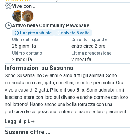
Vive con ...
B
P
Attivo nella Community Pawshake
1 ospite abituale
salvato 5 volte
Ultima attività
Di solito risponde
25 giorni fa
entro circa 2 ore
Ultimo contatto
Ultima prenotazione
2 mesi fa
2 mesi fa
Informazioni su Susanna
Sono Susanna, ho 59 anni e amo tutti gli animali. Sono
cresciuta con cani, gatti, uccellini, criceti e pesciolini. Ora
vivo a casa di 2 gatti,
Plic
e il suo
Bro
. Sono adorabili, mi
lasciano stare con loro sul divano e anche dormire con loro
nel lettone! Hanno anche una bella terrazza con una
porticina da cui possono entrare e uscire a loro piacimento.
Giocano, corrono, dormono tranquilli. Mi sembra che stiano
Leggi di più
bene...mi vengono spesso vicino e li sento fare le fusa!
Susanna offre ...
Saranno felici di offrire la pensione ad altri gatti (non cani,