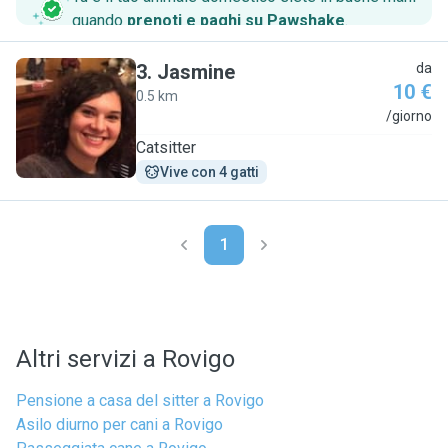
quando
prenoti e paghi su Pawshake
.
3
.
Jasmine
da
10 €
0.5 km
J
/giorno
Catsitter
Vive con 4 gatti
1
Altri servizi a Rovigo
Pensione a casa del sitter a Rovigo
Asilo diurno per cani a Rovigo