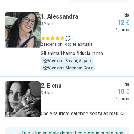
1
.
Alessandra
da
12 €
0.2 km
A
/giorno
1
2 recensioni
ospite abituale
Gli animali hanno fiducia in me
Vive con 3 cani, 5 gatti
Vive con Meticcio Dory
2
.
Elena
da
10 €
3.4 km
E
/giorno
Che vita triste sarebbe senza animali <3
Tu e il tuo animale domestico siete in buone mani