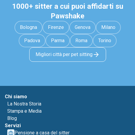
1000+ sitter a cui puoi affidarti su
Pawshake
Bologna
Firenze
Genova
Milano
Padova
Parma
Roma
Torino
Migliori città per pet sitting
Chi siamo
La Nostra Storia
Stampa e Media
Blog
Servizi
Pensione a casa del sitter