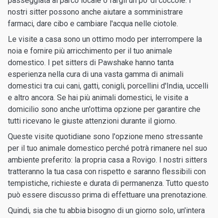
passeggiata al parco locale o fargli un po' di coccole. I
nostri sitter possono anche aiutare a somministrare
farmaci, dare cibo e cambiare l'acqua nelle ciotole.
Le visite a casa sono un ottimo modo per interrompere la
noia e fornire più arricchimento per il tuo animale
domestico. I pet sitters di Pawshake hanno tanta
esperienza nella cura di una vasta gamma di animali
domestici tra cui cani, gatti, conigli, porcellini d'India, uccelli
e altro ancora. Se hai più animali domestici, le visite a
domicilio sono anche un'ottima opzione per garantire che
tutti ricevano le giuste attenzioni durante il giorno.
Queste visite quotidiane sono l'opzione meno stressante
per il tuo animale domestico perché potrà rimanere nel suo
ambiente preferito: la propria casa a Rovigo. I nostri sitters
tratteranno la tua casa con rispetto e saranno flessibili con
tempistiche, richieste e durata di permanenza. Tutto questo
può essere discusso prima di effettuare una prenotazione.
Quindi, sia che tu abbia bisogno di un giorno solo, un'intera