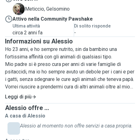
G
Meticcio, Gelsomino
Attivo nella Community Pawshake
Ultima attività
Di solito risponde
circa 2 anni fa
-
Informazioni su Alessio
Ho 23 anni, e ho sempre nutrito, sin da bambino una
fortissima affinità con gli animali di qualsiasi tipo.
Mio padre si è preso cura per anni di varie famiglie di
psitaccidi, ma io ho sempre avuto un debole per i cani e per
i gatti, senza sdegnare le cure agli animali che teneva papà.
Vorrei riuscire a prendermi cura di altri animali oltre al mio
amico Gelsomino (il cane bianco), e riuscire allo stesso
Leggi di più
tempo a tenermi in piedi con l'università.
Alessio offre ...
La gattina nelle foto è della mia ragazza, e il cagnolino
A casa di Alessio
marrone è di una mia amica, purtroppo non ho tante foto di
me che mi prendo cura degli animali essendo che ho
Alessio al momento non offre servizi a casa propria.
esperienze limitate, ma vi posso assicurare che per me il
benessere e il legame che posso creare con qualunque