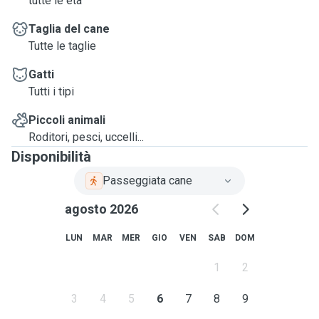
tutte le età
Taglia del cane
Tutte le taglie
Gatti
Tutti i tipi
Piccoli animali
Roditori, pesci, uccelli...
Disponibilità
Passeggiata cane
agosto 2026
LUN
MAR
MER
GIO
VEN
SAB
DOM
1
2
3
4
5
6
7
8
9