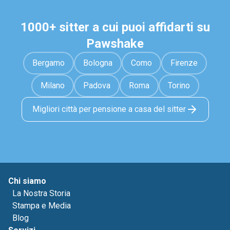
1000+ sitter a cui puoi affidarti su
Pawshake
Bergamo
Bologna
Como
Firenze
Milano
Padova
Roma
Torino
Migliori città per pensione a casa del sitter
Chi siamo
La Nostra Storia
Stampa e Media
Blog