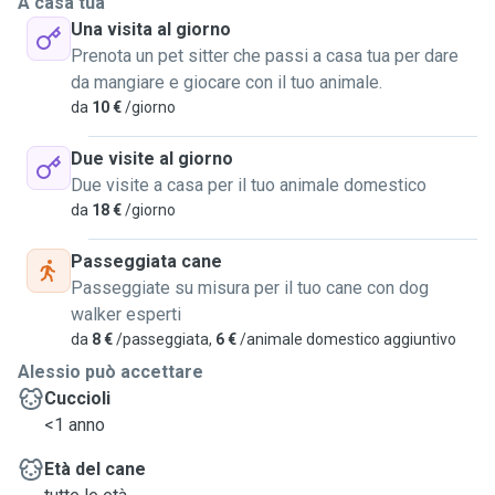
A casa tua
animale per me è oro.
Una visita al giorno
Sono di Rovigo (Mardimago) ma sono disposto a muovermi
Prenota un pet sitter che passi a casa tua per dare
in provincia se non troppo distante.
da mangiare e giocare con il tuo animale.
Non esitate a scrivermi se avete bisogno di più
da
10 €
/giorno
informazioni.
I prezzi sono trattabili.
Due visite al giorno
Due visite a casa per il tuo animale domestico
da
18 €
/giorno
Passeggiata cane
Passeggiate su misura per il tuo cane con dog
walker esperti
da
8 €
/passeggiata,
6 €
/animale domestico aggiuntivo
Alessio può accettare
Cuccioli
<1 anno
Età del cane