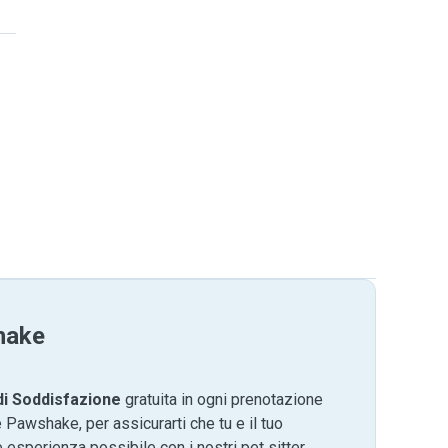
hake
di Soddisfazione
gratuita in ogni prenotazione
 Pawshake, per assicurarti che tu e il tuo
 esperienza possibile con i nostri pet sitter.