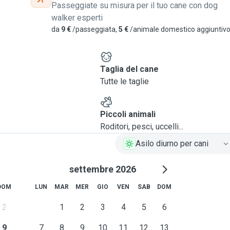
Passeggiate su misura per il tuo cane con dog
walker esperti
da
9 €
/passeggiata,
5 €
/animale domestico aggiuntiv
e
Taglia del cane
Tutte le taglie
Piccoli animali
Roditori, pesci, uccelli...
Asilo diurno per cani
settembre 2026
DOM
LUN
MAR
MER
GIO
VEN
SAB
DOM
2
1
2
3
4
5
6
9
7
8
9
10
11
12
13