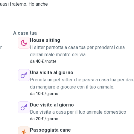
quasi fraterno. Ho anche
to con gli animali, per me è
mia passione anche un
e grandi taglie. Posso
A casa tua
asseggiate sia di giorno
House sitting
 venire presso i vostri
r
Il sitter pernotta a casa tua per prendersi cura
dell'animale mentre sei via
da
40 €
/notte
Una visita al giorno
Prenota un pet sitter che passi a casa tua per dar
da mangiare e giocare con il tuo animale.
da
10 €
/giorno
Due visite al giorno
Due visite a casa per il tuo animale domestico
da
20 €
/giorno
Passeggiata cane