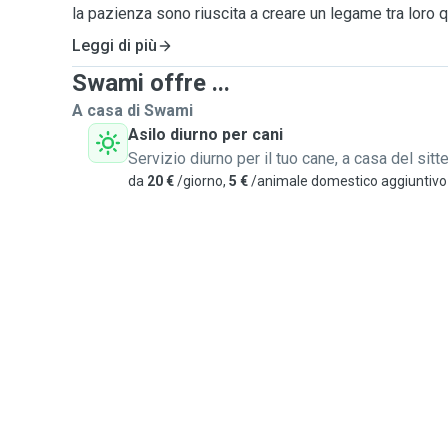
la pazienza sono riuscita a creare un legame tra loro 
una tartaruga da più di 15 anni. Mi piace stare a contat
Leggi di più
terapeutico e per questo vorrei renderlo oltre che la 
Swami offre ...
lavoro avendo tempo da poter dedicarci.
Sono disponibile per qualsiasi razza, dalle piccole all
A casa di Swami
portare i vostri amici a quattro zampe a fare lunghe p
Asilo diurno per cani
che di sera. Sono disponibile anche eventualmente per
Servizio diurno per il tuo cane, a casa del sitte
domicili e mi posso occupare di qualsiasi animale.
da
20 €
/giorno,
5 €
/animale domestico aggiuntivo