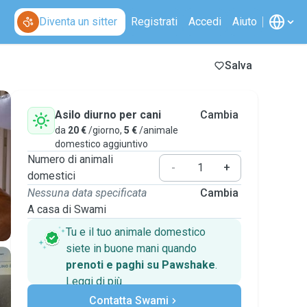
Diventa un sitter
Registrati
Accedi
Aiuto
Salva
Asilo diurno per cani
Cambia
da
20 €
/giorno,
5 €
/animale
domestico aggiuntivo
Numero di animali
-
+
domestici
Nessuna data specificata
Cambia
A casa di Swami
Tu e il tuo animale domestico
siete in buone mani quando
prenoti e paghi su Pawshake
.
Leggi di più
Pagamenti sicuri
Contatta Swami
Assistenza se i piani