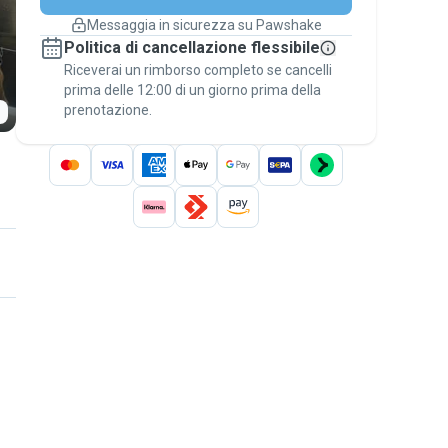
cambiano
Messaggia in sicurezza su Pawshake
Prenotazioni coperte
Politica di cancellazione flessibile
Stai su Pawshake - dal primo messaggio al
Riceverai un rimborso completo se cancelli
pagamento - per attivare la
Garanzia
prima delle 12:00 di un giorno prima della
Pawshake
.
prenotazione.