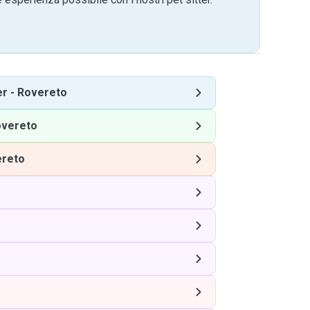
er
-
Rovereto
vereto
reto