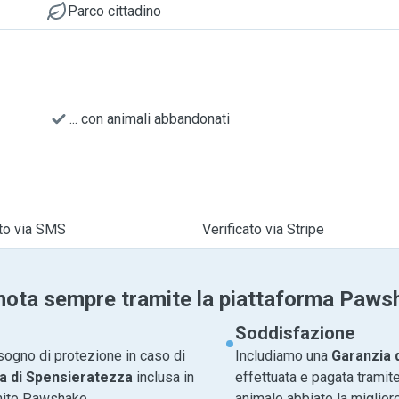
Parco cittadino
... con animali abbandonati
ato via SMS
Verificato via Stripe
nota sempre tramite la piattaforma Paws
Soddisfazione
sogno di protezione in caso di
Includiamo una
Garanzia 
a di Spensieratezza
inclusa in
effettuata e pagata tramite
amite Pawshake.
animale abbiate la migliore