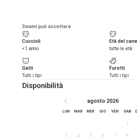
Swami può accettare
Cuccioli
Età del can
<1 anno
tutte le età
Gatti
Furetti
Tutti i tipi
Tutti i tipi
Disponibilità
agosto 2026
LUN
MAR
MER
GIO
VEN
SAB
1
3
4
5
6
7
8