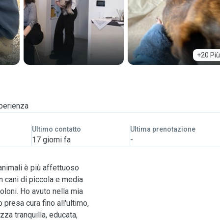
+20 Più
sperienza
Ultimo contatto
Ultima prenotazione
17 giorni fa
-
animali è più affettuoso
n cani di piccola e media
oloni. Ho avuto nella mia
presa cura fino all'ultimo,
azza tranquilla, educata,