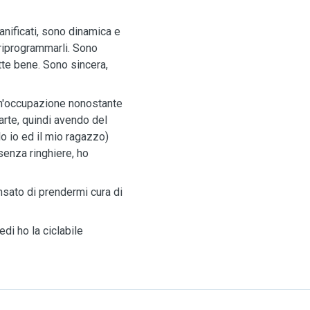
nificati, sono dinamica e
o riprogrammarli. Sono
tte bene. Sono sincera,
un'occupazione nonostante
arte, quindi avendo del
o io ed il mio ragazzo)
enza ringhiere, ho
sato di prendermi cura di
edi ho la ciclabile