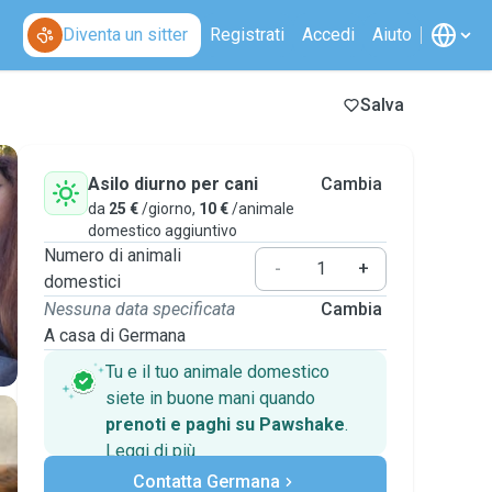
Diventa un sitter
Registrati
Accedi
Aiuto
Salva
Asilo diurno per cani
Cambia
da
25 €
/giorno,
10 €
/animale
domestico aggiuntivo
Numero di animali
-
+
domestici
Nessuna data specificata
Cambia
A casa di Germana
Tu e il tuo animale domestico
siete in buone mani quando
prenoti e paghi su Pawshake
.
Leggi di più
Pagamenti sicuri
Contatta Germana
Assistenza se i piani