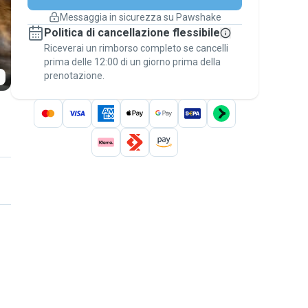
cambiano
Messaggia in sicurezza su Pawshake
Prenotazioni coperte
Politica di cancellazione flessibile
Stai su Pawshake - dal primo messaggio al
Riceverai un rimborso completo se cancelli
pagamento - per attivare la
Garanzia
prima delle 12:00 di un giorno prima della
Pawshake
.
prenotazione.