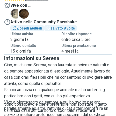
Vive con ...
B
H
Attivo nella Community Pawshake
2 ospiti abituali
salvato 8 volte
Ultima attività
Di solito risponde
3 giorni fa
entro circa 5 ore
Ultimo contatto
Ultima prenotazione
15 giorni fa
4 mesi fa
Informazioni su Serena
Ciao, mi chiamo Serena, sono laureata in scienze naturali e
da sempre appassionata di etologia. Attualmente lavoro da
casa con orari flessibili che mi consentono di svolgere altre
attività, come quella di petsitter.
Faccio amicizia con qualunque animale ma ho un feeling
particolare con i gatti, con cui ho più esperienza.
Vivo a Montesacro da sempre e qui ho svolto per anni,
Sono consapevole che è preferibile non spostare il gatto
parallelamente ad altre, l'attività di cat sitter. Per offrire un
dalla sua casa
per cui sono disponibile a recarmi a
servizio migliore preferisco non spostarmi dal quartiere.