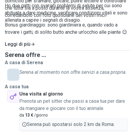
domicilio per sfamare, giocare, pulire lettiere e controllare
Ho due gatti con svariati problemi di salute per cui sono
che tutto sia a posto durante la vostra assenza,
abituata a dare medicine, verificare condizioni vitali e sono
corredandolo con foto quotidiane dei vostri mici!
allenata a capire i segnali di disagio.
Bonus giardinaggio: sono giardiniera e, quando vado a
trovare i gatti, di solito butto anche un'occhio alle piante 😉
Leggi di più
Serena offre ...
A casa di Serena
Serena al momento non offre servizi a casa propria.
A casa tua
Una visita al giorno
Prenota un pet sitter che passi a casa tua per dare
da mangiare e giocare con il tuo animale.
da
13 €
/giorno
Serena può spostarsi solo 2 km da Roma.