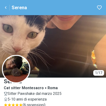
Serena
S
1/17
Serena
Cat sitter Montesacro
Roma
Sitter Pawshake dal marzo 2025
5-10 anni di esperienza
(
6 recensioni
)