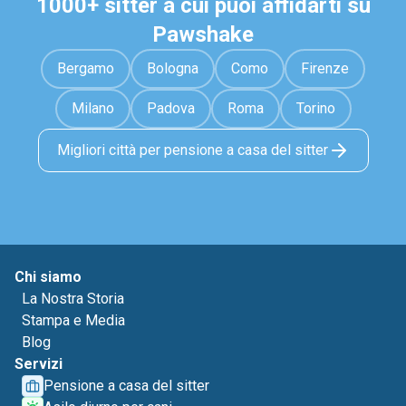
1000+ sitter a cui puoi affidarti su
Pawshake
Bergamo
Bologna
Como
Firenze
Milano
Padova
Roma
Torino
Migliori città per pensione a casa del sitter
Chi siamo
La Nostra Storia
Stampa e Media
Blog
Servizi
Pensione a casa del sitter