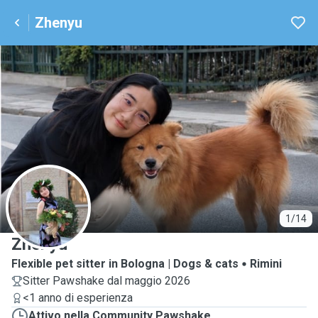
Zhenyu
Z
1/14
Zhenyu
Flexible pet sitter in Bologna | Dogs & cats
Rimini
Sitter Pawshake dal maggio 2026
<1 anno di esperienza
Attivo nella Community Pawshake