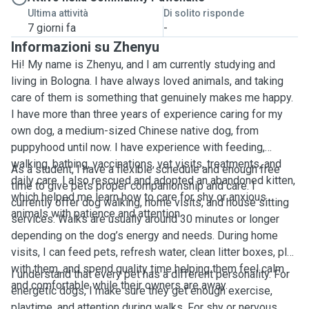
Ultima attività
Di solito risponde
7 giorni fa
-
Informazioni su Zhenyu
Hi! My name is Zhenyu, and I am currently studying and
living in Bologna. I have always loved animals, and taking
care of them is something that genuinely makes me happy.
I have more than three years of experience caring for my
own dog, a medium-sized Chinese native dog, from
puppyhood until now. I have experience with feeding,
walking, bathing, vaccinations, vet visits, treatments, and
As a student, I have a flexible schedule and enough free
daily care. I also rescued and adopted an abandoned kitten,
time to give pets proper companionship and care. I
which helped me learn how to care for shy or anxious
currently offer dog walking, home visits, and house sitting
animals with patience and attention.
services. Walks are usually around 30 minutes or longer
depending on the dog’s energy and needs. During home
visits, I can feed pets, refresh water, clean litter boxes, play
with them, and spend quality time helping them feel calm
I understand that every pet has a different personality. For
and comfortable while their owners are away.
energetic dogs, I make sure they get enough exercise,
playtime, and attention during walks. For shy or nervous