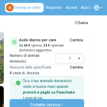
Diventa un sitter
Registrati
Accedi
Aiuto
Salva
Asilo diurno per cani
Cambia
da
44 €
/giorno,
24 €
/animale
domestico aggiuntivo
Numero di animali
-
+
domestici
Nessuna data specificata
Cambia
A casa di Jessica
Tu e il tuo animale domestico
siete in buone mani quando
prenoti e paghi su Pawshake
.
Leggi di più
Pagamenti sicuri
Contatta Jessica
Assistenza se i piani