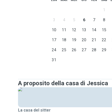
LUN
MAR
MER
GIO
VEN
SAB
Per qualsiasi ulteriore informazione, senza impegno, n
1
3
4
5
6
7
8
10
11
12
13
14
15
17
18
19
20
21
22
24
25
26
27
28
29
31
A proposito della casa di Jessica
La casa del sitter