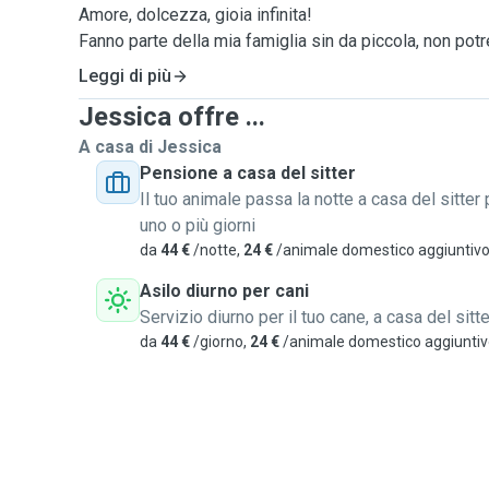
Amore, dolcezza, gioia infinita!
Fanno parte della mia famiglia sin da piccola, non potr
senza loro!
Leggi di più
Ho esperienza con ogni razza di cane, dalla taglia più 
Jessica offre ...
grande, da quella più timida a quella più vivace.
Con i miei ospiti scodinzolanti amo fare passeggiate n
A casa di Jessica
con premietti e tante coccole finali
Pensione a casa del sitter
Il tuo animale passa la notte a casa del sitter 
uno o più giorni
I miei servizi :
da
44 €
/notte,
24 €
/animale domestico aggiuntiv
- Soggiorno, anche prolungato, presso la mia abitazio
Asilo diurno per cani
- Asilo diurno presso la mia abitazione
Servizio diurno per il tuo cane, a casa del sitte
da
44 €
/giorno,
24 €
/animale domestico aggiunti
- Visita a domicilio per cibo, controllo e sgambamento
- Effettuo anche servizio di sole passeggiate ( Solo 
- Verranno inviate foto / video quotidianamente
-taxi dog
* I miei ospiti scodinzolanti, presso la mia abitazione,