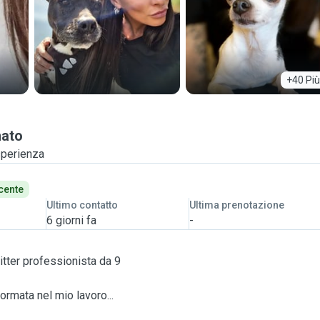
+40 Più
nato
sperienza
cente
Ultimo contatto
Ultima prenotazione
6 giorni fa
-
tter professionista da 9
ormata nel mio lavoro...