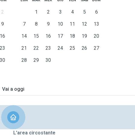
DOM
LUN
MAR
MER
GIO
VEN
SAB
DOM
on esitate a contattarmi.
2
1
2
3
4
5
6
9
7
8
9
10
11
12
13
16
14
15
16
17
18
19
20
23
21
22
23
24
25
26
27
30
28
29
30
Vai a oggi
L'area circostante