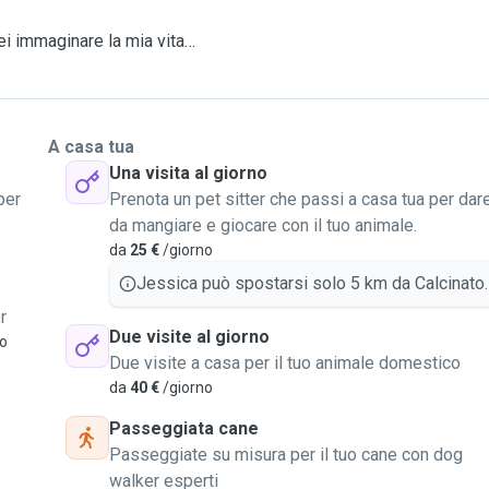
ei immaginare la mia vita
piccola a quella più
el verde, attività sportive
A casa tua
Una visita al giorno
per
Prenota un pet sitter che passi a casa tua per dar
da mangiare e giocare con il tuo animale.
o
da
25 €
/giorno
ne
Jessica può spostarsi solo 5 km da Calcinato.
r
Due visite al giorno
vo
 ( Solo zona Calcinato )
Due visite a casa per il tuo animale domestico
zona Calcinato )
da
40 €
/giorno
Passeggiata cane
Passeggiate su misura per il tuo cane con dog
walker esperti
 potranno girare