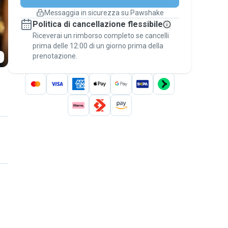
cambiano
Messaggia in sicurezza su Pawshake
Prenotazioni coperte
Politica di cancellazione flessibile
Stai su Pawshake - dal primo messaggio al
Riceverai un rimborso completo se cancelli
pagamento - per attivare la
Garanzia
prima delle 12:00 di un giorno prima della
Pawshake
.
prenotazione.