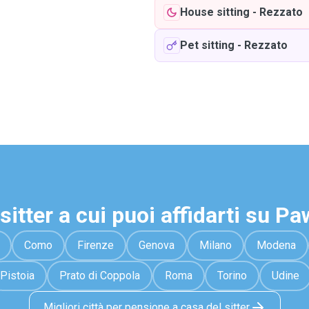
House sitting
-
Rezzato
Pet sitting
-
Rezzato
sitter a cui puoi affidarti su P
Como
Firenze
Genova
Milano
Modena
Pistoia
Prato di Coppola
Roma
Torino
Udine
Migliori città per pensione a casa del sitter