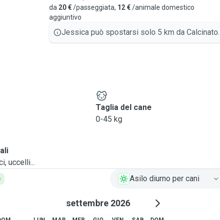
da
20 €
/passeggiata,
12 €
/animale domestico
liberamente per casa, accoccolarsi sul divano, dormire in camera.
aggiuntivo
Jessica può spostarsi solo 5 km da Calcinato.
e abituali.
o di dare la pappa, di
i uscire per una
o a prendere il cane
e
Taglia del cane
.
0-45 kg
 per qualsiasi tipo di
ali
, uccelli...
 offerto un incontro
Asilo diurno per cani
e
 far visionare l'ambiente.
rte del tempo è dedicata
settembre 2026