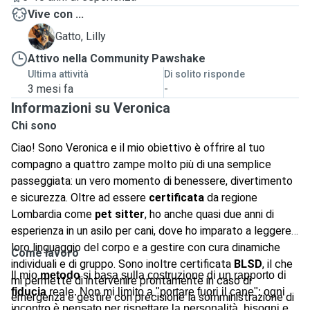
Vive con ...
L
Gatto, Lilly
Attivo nella Community Pawshake
Ultima attività
Di solito risponde
3 mesi fa
-
Informazioni su Veronica
Chi sono
Ciao! Sono Veronica e il mio obiettivo è offrire al tuo
compagno a quattro zampe molto più di una semplice
passeggiata: un vero momento di benessere, divertimento
e sicurezza. Oltre ad essere
certificata
da regione
Lombardia come
pet sitter
, ho anche quasi due anni di
esperienza in un asilo per cani, dove ho imparato a leggere il
loro linguaggio del corpo e a gestire con cura dinamiche
Come lavoro
individuali e di gruppo. Sono inoltre certificata
BLSD
, il che
Il mio
metodo
si basa sulla costruzione di un rapporto di
mi permette di intervenire prontamente in caso di
fiducia
reale. Non mi limito a "portare fuori il cane": ogni
emergenza e gestire con precisione la somministrazione di
incontro è pensato per rispettare la personalità, bisogni e