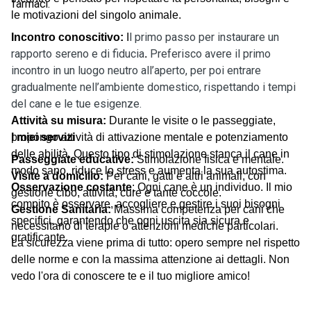
farmaci.
le motivazioni del singolo animale.
l primo passo per instaurare un
Incontro conoscitivo:
I
rapporto sereno e di fiducia
Preferisco avere il primo
.
incontro in un luogo neutro all’aperto, per poi entrare
gradualmente nell’ambiente domestico, rispettando i tempi
del cane e le tue esigenze.
Attività su misura:
Durante le visite o le passeggiate,
propongo attività di attivazione mentale e potenziamento
I miei servizi
delle abilità. Questo tipo di stimolazione stanca il cane in
Passeggiate educative:
Stimolazione fisica e mentale.
modo sano, riduce lo stress e aumenta la sua autostima.
Visite a domicilio:
Per cani, gatti e altri animali, con
Osservazione costante
: Ogni cane è un individuo. Il mio
gestione cibo, attività, cure e tante coccole.
compito è osservare, accogliere e gestire i suoi bisogni
Gestione Sanitaria:
Massima competenza per cani che
specifici, garantendo che ogni uscita sia sicura e
necessitano di terapie o attenzioni mediche particolari.
gratificante.
La sicurezza viene prima di tutto: opero sempre nel rispetto
delle norme e con la massima attenzione ai dettagli. Non
vedo l'ora di conoscere te e il tuo migliore amico!