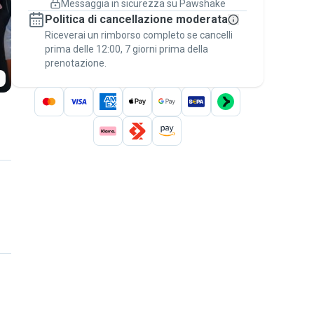
Messaggia in sicurezza su Pawshake
Prenotazioni coperte
Politica di cancellazione moderata
Stai su Pawshake - dal primo messaggio al
Riceverai un rimborso completo se cancelli
pagamento - per attivare la
Garanzia
prima delle 12:00, 7 giorni prima della
Pawshake
.
prenotazione.