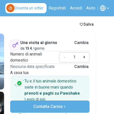
Diventa un sitter
Registrati
Accedi
Aiuto
Salva
Una visita al giorno
Cambia
da
15 €
/giorno
Numero di animali
-
+
domestici
Nessuna data specificata
Cambia
A casa tua
Tu e il tuo animale domestico
siete in buone mani quando
prenoti e paghi su Pawshake
.
Leggi di più
Pagamenti sicuri
Contatta Carina
Assistenza se i piani
cambiano