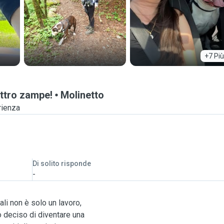
+7 Più
attro zampe!
Molinetto
rienza
Di solito risponde
-
li non è solo un lavoro,
 deciso di diventare una