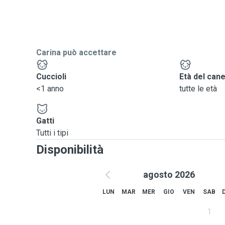
preferita"! Mi piace fare dei bei giri al parco girare nell
Carina può accettare
Cuccioli
Età del can
<1 anno
tutte le età
Gatti
Tutti i tipi
Disponibilità
agosto 2026
LUN
MAR
MER
GIO
VEN
SAB
1