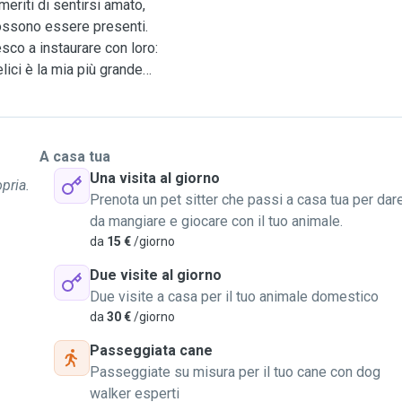
eriti di sentirsi amato,
possono essere presenti.
co a instaurare con loro:
elici è la mia più grande
on solo dei miei animali
ltri proprietari che hanno
rso degli anni, ho imparato
A casa tua
che con cani pieni di
Una visita al giorno
pria.
riservati. So quanto sia
Prenota un pet sitter che passi a casa tua per dar
raneo, ed è per questo che
da mangiare e giocare con il tuo animale.
serenità.
da
15 €
/giorno
sonalizzati. Offro
Due visite al giorno
 e coccole, e compagnia
Due visite a casa per il tuo animale domestico
itudine. Durante il tempo
da
30 €
/giorno
tte le abitudini alimentari
nzioni. Il mio obiettivo è
Passeggiata cane
 e rilassato. Non vedo l'ora
Passeggiate su misura per il tuo cane con dog
are la loro nuova "persona
walker esperti