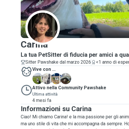
C
Carina
La tua PetSitter di fiducia per amici a qu
Sitter Pawshake dal marzo 2026
<1 anno di espe
Vive con ...
A
C
D
I
Attivo nella Community Pawshake
Ultima attività
4 mesi fa
Informazioni su Carina
Ciao! Mi chiamo Carina! e la mia passione per gli anima
ma uno stile di vita che mi accompagna da sempre. Ho