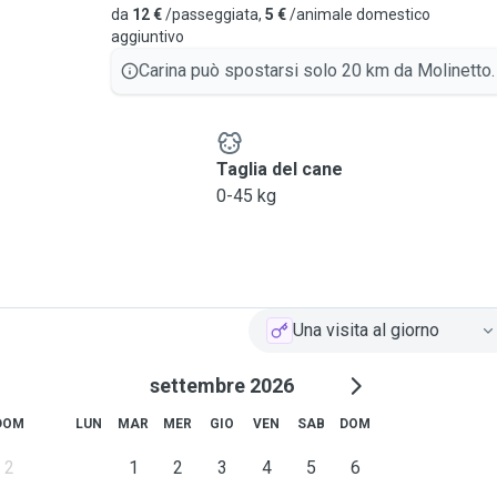
a natura !
da
12 €
/passeggiata,
5 €
/animale domestico
aggiuntivo
Carina può spostarsi solo 20 km da Molinetto.
e
Taglia del cane
0-45 kg
Una visita al giorno
settembre 2026
DOM
LUN
MAR
MER
GIO
VEN
SAB
DOM
2
1
2
3
4
5
6