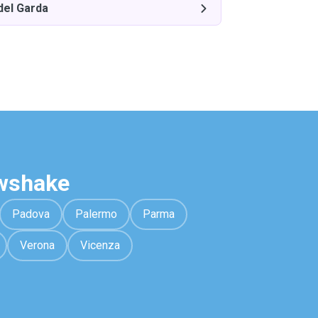
el Garda
awshake
Padova
Palermo
Parma
Verona
Vicenza