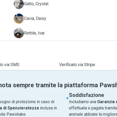
C
Gatto, Crystal
D
Cavia, Daisy
I
Rettile, Ivar
ato via SMS
Verificato via Stripe
nota sempre tramite la piattaforma Paws
Soddisfazione
sogno di protezione in caso di
Includiamo una
Garanzia 
a di Spensieratezza
inclusa in
effettuata e pagata tramite
amite Pawshake.
animale abbiate la migliore