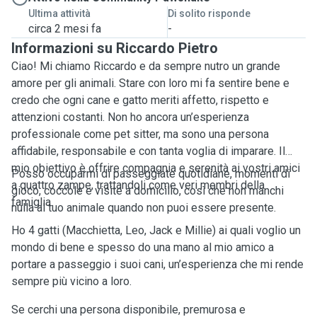
Ultima attività
Di solito risponde
circa 2 mesi fa
-
Informazioni su Riccardo Pietro
Ciao! Mi chiamo Riccardo e da sempre nutro un grande
amore per gli animali. Stare con loro mi fa sentire bene e
credo che ogni cane e gatto meriti affetto, rispetto e
attenzioni costanti. Non ho ancora un’esperienza
professionale come pet sitter, ma sono una persona
affidabile, responsabile e con tanta voglia di imparare. Il
mio obiettivo è offrire compagnia e serenità ai vostri amici
Posso occuparmi di passeggiate quotidiane, momenti di
a quattro zampe, trattandoli come veri membri della
gioco, coccole e visite a domicilio, così che non manchi
famiglia.
nulla al tuo animale quando non puoi essere presente.
Ho 4 gatti (Macchietta, Leo, Jack e Millie) ai quali voglio un
mondo di bene e spesso do una mano al mio amico a
portare a passeggio i suoi cani, un’esperienza che mi rende
sempre più vicino a loro.
Se cerchi una persona disponibile, premurosa e