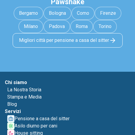
Pawshake
Bergamo
Bologna
Como
Firenze
Milano
Padova
Roma
Torino
Migliori città per pensione a casa del sitter
Chi siamo
La Nostra Storia
Stampa e Media
Blog
Servizi
Pensione a casa del sitter
Asilo diurno per cani
House sitting