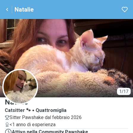
Natalie
N
1/17
Natalie
Catsitter 🐾
Quattromiglia
Sitter Pawshake dal febbraio 2026
<1 anno di esperienza
Attivo nella Community Pawshake