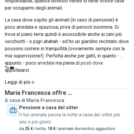
responsabile, qualora dovessi venire io nelle vostre case 
per occuparmi degli animali.
La casa dove ospito gli animali (in caso di pensione) è 
poco arredata e spaziosa, priva di pericoli insomma. Si 
trova al piano terra quindi è accessibile anche ai cani più 
vecchiotti - o pigri ahahah - ed ho un giardino recintato dove 
possono correre in tranquillità (ovviamente sempre con la 
mia supervisione!). Perfetta anche per gatti, in quanto - 
appunto - poco 
arredata
 ma piena di 
posti
dove
🐾❤️
appollaiarsi.
Leggi di più
Maria Francesca offre ...
A casa di Maria Francesca
Pensione a casa del sitter
Il tuo animale passa la notte a casa del sitter per
uno o più giorni
da
25 €
/notte,
10 €
/animale domestico aggiuntivo