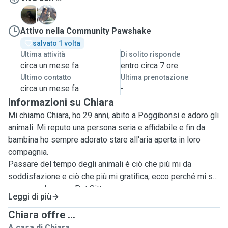
G
M
Attivo nella Community Pawshake
salvato 1 volta
Ultima attività
Di solito risponde
circa un mese fa
entro circa 7 ore
Ultimo contatto
Ultima prenotazione
circa un mese fa
-
Informazioni su Chiara
Mi chiamo Chiara, ho 29 anni, abito a Poggibonsi e adoro gli
animali. Mi reputo una persona seria e affidabile e fin da
bambina ho sempre adorato stare all'aria aperta in loro
compagnia.
Passare del tempo degli animali è ciò che più mi da
soddisfazione e ciò che più mi gratifica, ecco perché mi sto
proponendo come Pet Sitter.
Leggi di più
Ho un cavallo e un cane e grazie a loro ho maturato
dell'esperienza nella gestione di queste due specie.
Chiara offre ...
Trovo che ogni animale sia unico e speciale a modo suo, ed
A casa di Chiara