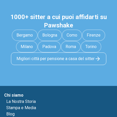
1000+ sitter a cui puoi affidarti su
Pawshake
Bergamo
Bologna
Como
Firenze
Milano
Padova
Roma
Torino
Migliori città per pensione a casa del sitter
Chi siamo
La Nostra Storia
Stampa e Media
Blog