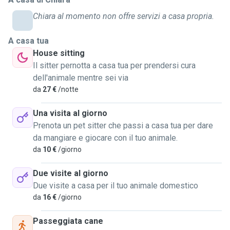
è importante secondo me assecondare ogni suo bisogno e
Chiara al momento non offre servizi a casa propria.
necessità. Sarò sempre propensa a soddisfare le vostre
richieste e le esigenze del vostro amico.
A casa tua
Sono disponibile a trovare insieme a voi la soluzione
House sitting
migliore per il vostro compagno.
Il sitter pernotta a casa tua per prendersi cura
Vivo in zona Campostaggia a Poggibonsi, ma non ho
dell'animale mentre sei via
problemi a spostarmi in centro, altre zone della città o nelle
da
27 €
/notte
cittadine immediatamente vicine.
Spero presto di potervi aiutare o essere utile in qualche
Una visita al giorno
modo!
Prenota un pet sitter che passi a casa tua per dare
da mangiare e giocare con il tuo animale.
da
10 €
/giorno
Due visite al giorno
Due visite a casa per il tuo animale domestico
da
16 €
/giorno
Passeggiata cane