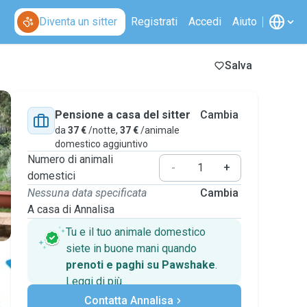
Diventa un sitter
Registrati
Accedi
Aiuto
Salva
Pensione a casa del sitter
Cambia
da
37 €
/notte,
37 €
/animale
domestico aggiuntivo
Numero di animali
-
+
domestici
Nessuna data specificata
Cambia
A casa di Annalisa
Tu e il tuo animale domestico
siete in buone mani quando
prenoti e paghi su Pawshake
.
Leggi di più
Pagamenti sicuri
Contatta Annalisa
Assistenza se i piani