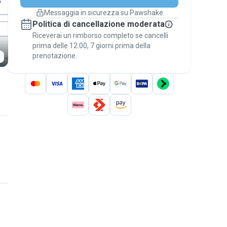
cambiano
Messaggia in sicurezza su Pawshake
Prenotazioni coperte
Politica di cancellazione moderata
Stai su Pawshake - dal primo messaggio al
Riceverai un rimborso completo se cancelli
pagamento - per attivare la
Garanzia
prima delle 12:00, 7 giorni prima della
Pawshake
.
prenotazione.