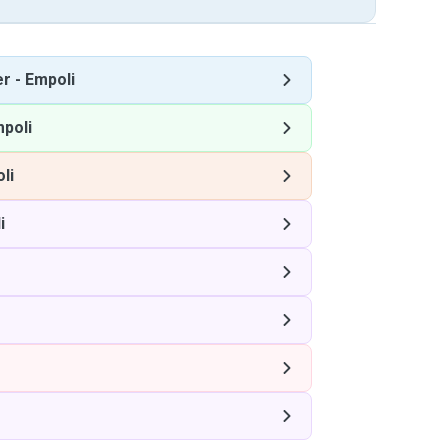
er
-
Empoli
poli
li
i