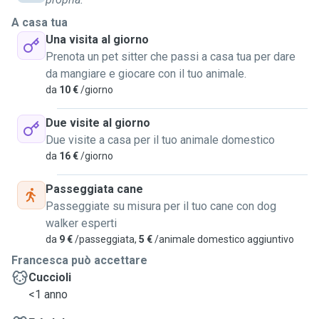
me, darò il meglio in tutto quello che faccio anche due
semplici coccole o una lunga e bella passeggiata
A casa tua
rigenerante, grazie a tutti coloro che hanno letto fino a qui,
Una visita al giorno
un pet big abbraccio a tutti!
Prenota un pet sitter che passi a casa tua per dare
da mangiare e giocare con il tuo animale.
da
10 €
/giorno
Due visite al giorno
Due visite a casa per il tuo animale domestico
da
16 €
/giorno
Passeggiata cane
Passeggiate su misura per il tuo cane con dog
walker esperti
da
9 €
/passeggiata,
5 €
/animale domestico aggiuntivo
Francesca può accettare
Cuccioli
<1 anno