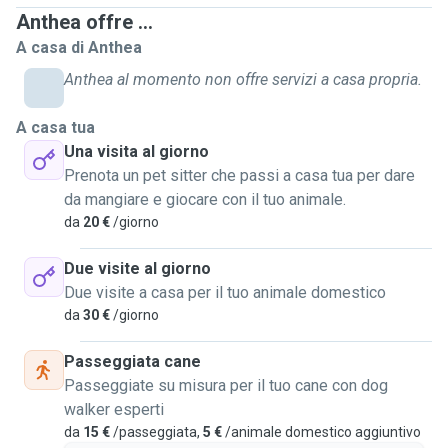
ottenendo il brevetto cane urbano. Mi occupo di curare le
Anthea offre ...
relazioni tra i nostri amici a quattro zampe e l'individuo di
A casa di Anthea
riferimento, facendo venire alla luce le esigenze degli uni e
Anthea al momento non offre servizi a casa propria.
degli altri . Il mio obiettivo è il benessere, la
soddisfazione,la gratificazione e la serenità del cane e non
A casa tua
solo. Sono volontaria in diversi canili e sto studiando per
Una visita al giorno
diventare guardia zoofila. Da anni sono attiva come dog
Prenota un pet sitter che passi a casa tua per dare
Sitter, per cani di piccola,media e grande taglia anche a
da mangiare e giocare con il tuo animale.
domicilio. Sono disponibile a passeggiate, a giochi ,
da
20 €
/giorno
coccole e tante risate !
Due visite al giorno
Due visite a casa per il tuo animale domestico
da
30 €
/giorno
Passeggiata cane
Passeggiate su misura per il tuo cane con dog
walker esperti
da
15 €
/passeggiata,
5 €
/animale domestico aggiuntivo