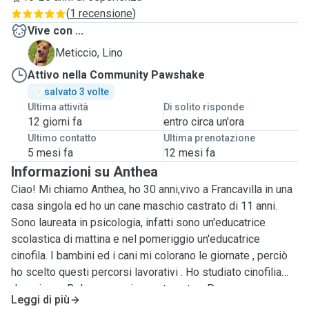
(
1 recensione
)
Vive con ...
L
Meticcio, Lino
Attivo nella Community Pawshake
salvato 3 volte
Ultima attività
Di solito risponde
12 giorni fa
entro circa un'ora
Ultimo contatto
Ultima prenotazione
5 mesi fa
12 mesi fa
Informazioni su Anthea
Ciao! Mi chiamo Anthea, ho 30 anni,vivo a Francavilla in una
casa singola ed ho un cane maschio castrato di 11 anni.
Sono laureata in psicologia, infatti sono un'educatrice
scolastica di mattina e nel pomeriggio un'educatrice
cinofila. I bambini ed i cani mi colorano le giornate , perciò
ho scelto questi percorsi lavorativi . Ho studiato cinofilia
dapprima a Bologna e poi sono tornata a Pescara,
Leggi di più
specializzandomi nell'indirizzo cognitivo relazionale ed