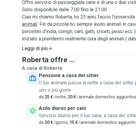
Offro servizio di passeggiata cane e di una o due visite
Sono disponibile dalle 7:00 fino le 21:00.
Ciao mi chiamo Roberta, ho 23 anni, faccio l'università
animali
. Fin da piccola ho sempre avuto animali in casa 
porcellini d'india, conigli, cani, gatti, criceti, pesci ecc.
iniziato a prendermi realmente cura degli animali ( da
madre se ne prendeva cura) grazie a un evento che mi 
Leggi di più
ha fatto iniziare ad amare ancora di più gli animali!
Roberta offre ...
Circa tre anni fa ho raccolto un
gattino abbandonato
di
veterinario disse che aveva poca pr
A casa di Roberta
3 ore la notte
per dargli il latte con il
biberon
) e invece
Pensione a casa del sitter
con me, dandogli tanto amore e tante cure alla fine è s
Il tuo animale passa la notte a casa del sitter 
avuto la mia prima e vera gatta che ha fatto dei cucciol
uno o più giorni
fatto altri cuccioli. Sono arrivata ad avere
anche
8 gat
da
25 €
/notte,
20 €
/animale domestico aggiuntiv
cui una è una randagia che viene a mangiare sempre
Asilo diurno per cani
ho avuto vari cani, ora
ho un labrador
ma in passato
Servizio diurno per il tuo cane, a casa del sitte
che è durato 22 anni
( ci prendevamo cura di lei io e 
da
20 €
/giorno,
15 €
/animale domestico aggiunti
perché non aveva i denti e le davamo le medicine che c
veterinario)ed è morto di vecchiaia e uno Yorkshire ma