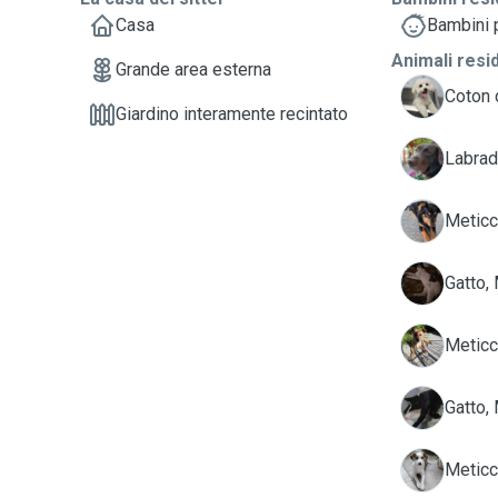
Casa
Bambini p
Animali resi
Grande area esterna
B
Coton 
Giardino interamente recintato
K
Labrado
L
Meticcio
M
Gatto,
M
Meticc
M
Gatto,
P
Meticc