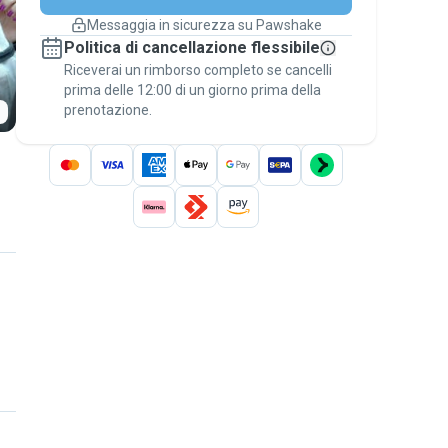
cambiano
Messaggia in sicurezza su Pawshake
Prenotazioni coperte
Politica di cancellazione flessibile
Stai su Pawshake - dal primo messaggio al
Riceverai un rimborso completo se cancelli
pagamento - per attivare la
Garanzia
prima delle 12:00 di un giorno prima della
Pawshake
.
prenotazione.