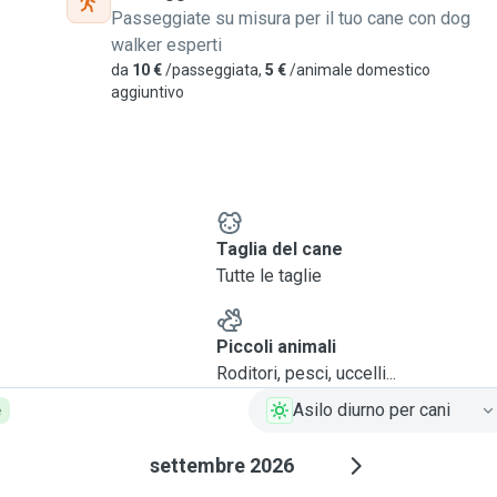
e è un
pincher.
( Cane
Passeggiate su misura per il tuo cane con dog
🐶🐶
walker esperti
da
10 €
/passeggiata,
5 €
/animale domestico
aggiuntivo
per qualsiasi tipo di
 oppure dare da mangiare ai
tire soli!
 zampe e, se è un cane
re molta tensione.
e
Taglia del cane
Tutte le taglie
Piccoli animali
Roditori, pesci, uccelli...
Asilo diurno per cani
e
settembre 2026