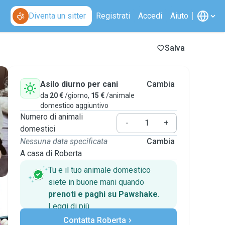
Diventa un sitter
Registrati
Accedi
Aiuto
Salva
Asilo diurno per cani
Cambia
da
20 €
/giorno,
15 €
/animale
domestico aggiuntivo
Numero di animali
-
+
domestici
Nessuna data specificata
Cambia
A casa di Roberta
Tu e il tuo animale domestico
siete in buone mani quando
prenoti e paghi su Pawshake
.
Leggi di più
Pagamenti sicuri
Contatta Roberta
Assistenza se i piani