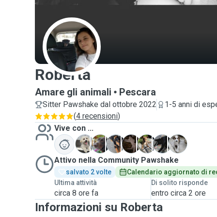
R
Roberta
Amare gli animali
Pescara
Sitter Pawshake dal ottobre 2022
1-5 anni di esp
(
4 recensioni
)
Vive con ...
B
K
L
M
M
M
P
Attivo nella Community Pawshake
salvato 2 volte
Calendario aggiornato di re
Ultima attività
Di solito risponde
circa 8 ore fa
entro circa 2 ore
Informazioni su Roberta