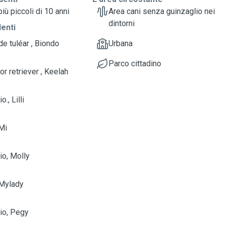
iù piccoli di 10 anni
Area cani senza guinzaglio nei
dintorni
denti
de tuléar , Biondo
Urbana
Parco cittadino
r retriever , Keelah
., Lilli
 Mi
io, Molly
 Mylady
io, Pegy