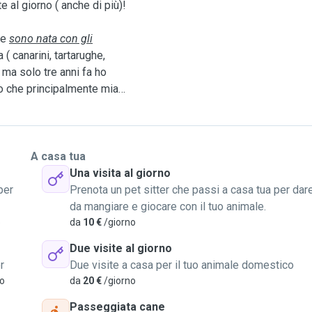
 al giorno ( anche di più)!
 e
sono nata con gli
( canarini, tartarughe,
.) ma solo tre anni fa ho
to che principalmente mia
ha cambiato la vita e mi
 una settimana, il
obabilità di sopravvivere ( mi svegliavo ogni
A casa tua
 dopo 3 anni lei è ancora
Una visita al giorno
ervito! Quindi 3 anni fa ho
per
Prenota un pet sitter che passi a casa tua per dar
i che a loro volta hanno
da mangiare e giocare con il tuo animale.
ti
ma ora ne
ho solo 6
( tra
o
da
10 €
/giorno
 da me). 🐱🐱🐱🐱🐱🐱
Due visite al giorno
ho avuto un simil Volpino
r
Due visite a casa per il tuo animale domestico
mia sorella, la imboccavamo
vo
da
20 €
/giorno
i prescriveva il
schio molto attivo. Alcune
Passeggiata cane