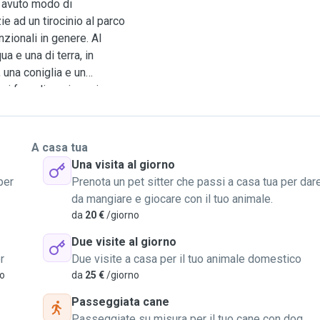
o avuto modo di
e ad un tirocinio al parco
zionali in genere. Al
a e una di terra, in
, una coniglia e un
poi fare diversi corsi come
io e i vari tirocini non ho
zioni. Sono una ragazza
atura meglio se
A casa tua
co molto tempo a
Una visita al giorno
ito della quelli,se ne
per
Prenota un pet sitter che passi a casa tua per dar
ediamente una passeggiata
da mangiare e giocare con il tuo animale.
ogni singolo cane e
o
da
20 €
/giorno
er evitare affollamento ed
Due visite al giorno
i cui ha bisogno. Quando
r
Due visite a casa per il tuo animale domestico
rno in base alle esigenze e
vo
da
25 €
/giorno
a tutte le stanze a letti e
anza e giochi di ogni tipo.
Passeggiata cane
 messo in sicurezza con
Passeggiate su misura per il tuo cane con dog