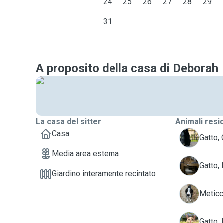
24
25
26
27
28
29
31
A proposito della casa di Deborah
La casa del sitter
Animali resi
Casa
C
Gatto,
Media area esterna
D
Gatto,
Giardino interamente recintato
G
Meticc
M
Gatto, 