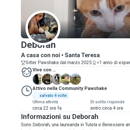
D
Deborah
A casa con noi
Santa Teresa
Sitter Pawshake dal marzo 2025
<1 anno di espe
Vive con ...
C
D
G
M
N
Attivo nella Community Pawshake
salvato 4 volte
Ultima attività
Di solito risponde
circa 22 ore fa
entro circa 4 ore
Informazioni su Deborah
Sono Deborah, una laureanda in Tutela e Benessere a