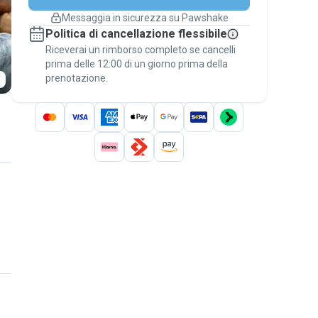
cambiano
Messaggia in sicurezza su Pawshake
Prenotazioni coperte
Politica di cancellazione flessibile
Stai su Pawshake - dal primo messaggio al
Riceverai un rimborso completo se cancelli
pagamento - per attivare la
Garanzia
prima delle 12:00 di un giorno prima della
Pawshake
.
prenotazione.