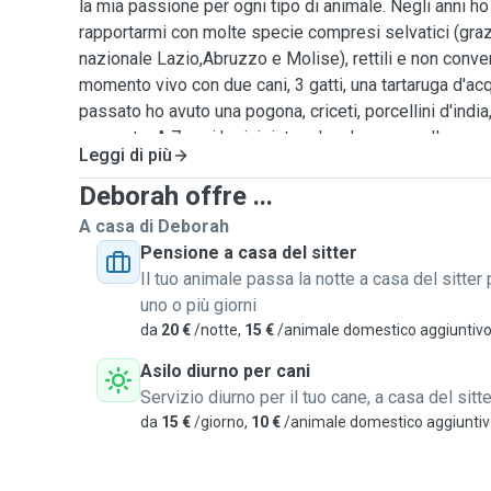
la mia passione per ogni tipo di animale. Negli anni h
rapportarmi con molte specie compresi selvatici (grazi
nazionale Lazio,Abruzzo e Molise), rettili e non conven
momento vivo con due cani, 3 gatti, una tartaruga d'acqu
passato ho avuto una pogona, criceti, porcellini d'india
serpente. A 7 anni ho iniziato ad andare a cavallo per 
Leggi di più
istruttore e addestratore. Grazie al percorso universitar
problemi a somministrare farmaci ed eseguire medica
Deborah offre ...
dinamica e solare, amo trascorre tempo in mezzo la n
A casa di Deborah
accompagnata da qualche pelosetto per questo dedi
Pensione a casa del sitter
passeggiate in campagna, al mare o in montagna a segu
Il tuo animale passa la notte a casa del sitter 
hanno bisogno,posso anche fare loro un bagnetto. M
uno o più giorni
dura un'oretta ma cerco di adeguarle alle esigenze di 
da
20 €
/notte,
15 €
/animale domestico aggiuntiv
padrone. A casa non ospito più di due cani per volta p
Asilo diurno per cani
essere sicura che ognuno di loro abbia le attenzioni d
Servizio diurno per il tuo cane, a casa del sitte
sono a casa con me li porto a spasso 3-4 volte al gio
da
15 €
/giorno,
10 €
/animale domestico aggiunti
alle condizioni meteorologiche. In casa hanno accesso 
divani in più metto loro a disposizione cucce in abbond
Ho un cortile con giardino completamento recintato e