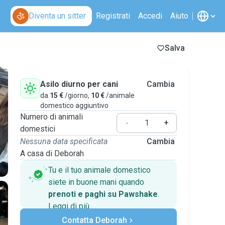
Diventa un sitter
Registrati
Accedi
Aiuto
Salva
Asilo diurno per cani
Cambia
da
15 €
/giorno,
10 €
/animale
domestico aggiuntivo
Numero di animali
-
+
domestici
Nessuna data specificata
Cambia
A casa di Deborah
Tu e il tuo animale domestico
siete in buone mani quando
prenoti e paghi su Pawshake
.
Leggi di più
Pagamenti sicuri
Contatta Deborah
Assistenza se i piani