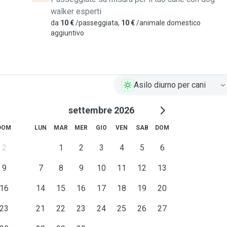
 reti. Al momento sto
walker esperti
engono fuori casa e riesco
da
10 €
/passeggiata,
10 €
/animale domestico
o iniziato ad approcciarmi
aggiuntivo
 da allora ad oggi ho
icurezza non ospito animali
Asilo diurno per cani
settembre 2026
DOM
LUN
MAR
MER
GIO
VEN
SAB
DOM
2
1
2
3
4
5
6
9
7
8
9
10
11
12
13
16
14
15
16
17
18
19
20
23
21
22
23
24
25
26
27