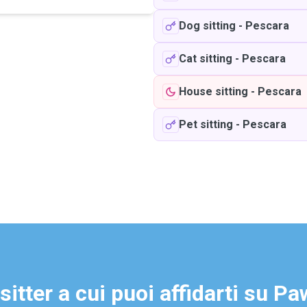
Dog sitting
-
Pescara
Cat sitting
-
Pescara
House sitting
-
Pescara
Pet sitting
-
Pescara
sitter a cui puoi affidarti su P