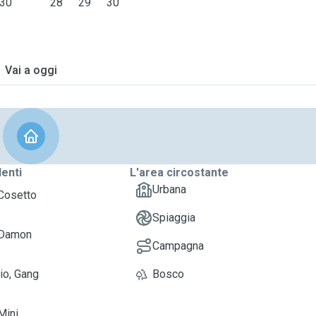
30
28
29
30
Vai a oggi
denti
L'area circostante
Urbana
 Cosetto
Spiaggia
 Damon
Campagna
io, Gang
Bosco
Mini