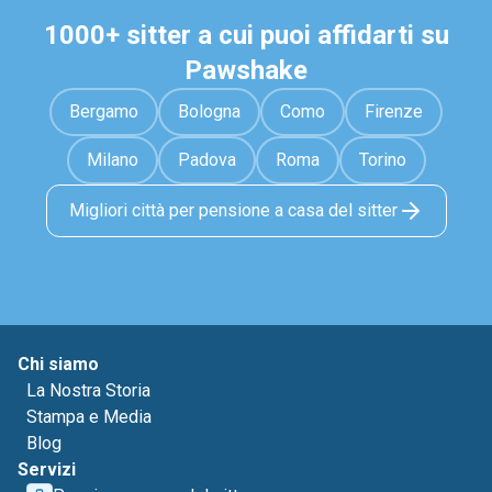
1000+ sitter a cui puoi affidarti su
Pawshake
Bergamo
Bologna
Como
Firenze
Milano
Padova
Roma
Torino
Migliori città per pensione a casa del sitter
Chi siamo
La Nostra Storia
Stampa e Media
Blog
Servizi