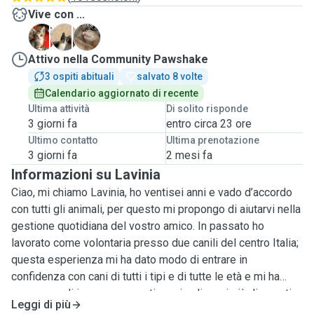
Vive con ...
B
C
S
Attivo nella Community Pawshake
3 ospiti abituali
salvato 8 volte
Calendario aggiornato di recente
Ultima attività
Di solito risponde
3 giorni fa
entro circa 23 ore
Ultimo contatto
Ultima prenotazione
3 giorni fa
2 mesi fa
Informazioni su Lavinia
Ciao, mi chiamo Lavinia, ho ventisei anni e vado d’accordo
con tutti gli animali, per questo mi propongo di aiutarvi nella
gestione quotidiana del vostro amico. In passato ho
lavorato come volontaria presso due canili del centro Italia;
questa esperienza mi ha dato modo di entrare in
confidenza con cani di tutti i tipi e di tutte le età e mi ha
permesso di imparare a gestire animali con i più disparati
Leggi di più
trascorsi. Ho avuto un furetto e ad oggi ho due cincillà, per