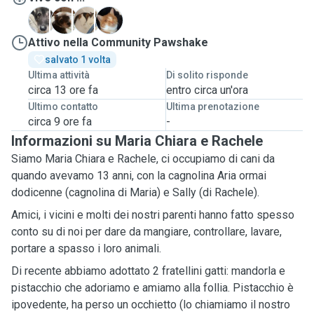
D
A
M
P
Attivo nella Community Pawshake
salvato 1 volta
Ultima attività
Di solito risponde
circa 13 ore fa
entro circa un'ora
Ultimo contatto
Ultima prenotazione
circa 9 ore fa
-
Informazioni su Maria Chiara e Rachele
Siamo Maria Chiara e Rachele, ci occupiamo di cani da
quando avevamo 13 anni, con la cagnolina Aria ormai
dodicenne (cagnolina di Maria) e Sally (
di Rachele
).
Amici, i vicini e molti dei nostri parenti hanno fatto spesso
conto su di noi per dare da mangiare, controllare, lavare,
portare a spasso i loro animali.
Di recente abbiamo adottato 2 fratellini gatti: mandorla e
pistacchio che adoriamo e amiamo alla follia. Pistacchio è
ipovedent
e, ha perso un occhietto (lo chiamiamo il nostro