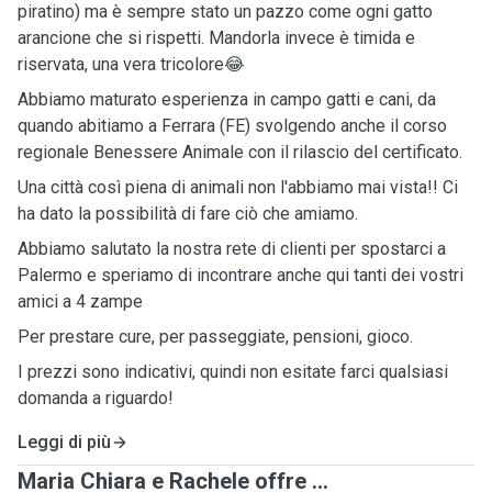
piratino) ma
è
sempre
stato
un pazzo come ogni gatto
arancione che si rispetti. Mandorla invece
è
timida e
riservata, una vera tricolore
😂
Abbiamo maturato esperienza in campo gatti e cani, da
quando abitiamo a
Ferrara
(FE) svolgendo anche il corso
regionale Benessere Animale con il rilascio del certificato.
Una
città
così
piena di animali non
l
'abbiamo mai vista!! Ci
ha dato la
possibilità
di fare
ciò
che amiamo.
Abbiamo salutato la nostra rete di clienti per spostarci a
Palermo e speriamo di incontrare anche qui tanti dei vostri
amici a 4 zampe
Per
pres
tare
cure
, per
passeggiate
, pensioni, gioco.
I prezzi sono indicativi, quindi non
esitate farci qualsiasi
domanda a riguardo!
Leggi di più
Maria Chiara e Rachele offre ...