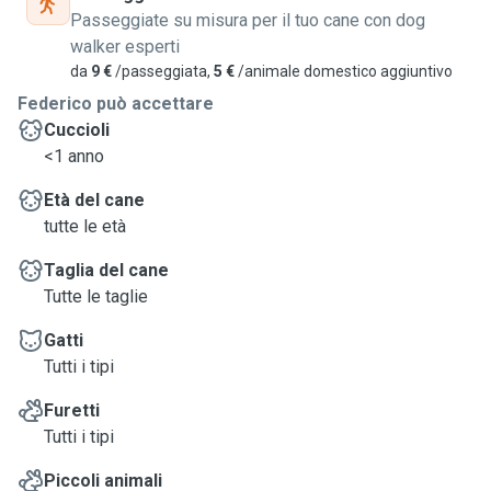
loro la vostra mancanza e di occuparmene al meglio delle
Passeggiate su misura per il tuo cane con dog
mie capacità.
walker esperti
da
9 €
/passeggiata,
5 €
/animale domestico aggiuntivo
Federico può accettare
Cuccioli
<1 anno
Età del cane
tutte le età
Taglia del cane
Tutte le taglie
Gatti
Tutti i tipi
Furetti
Tutti i tipi
Piccoli animali