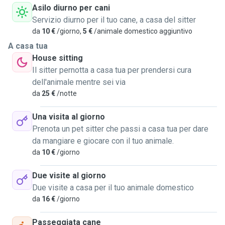
Asilo diurno per cani
permetterebbe di non distogliermi troppo dai miei studi;
Servizio diurno per il tuo cane, a casa del sitter
inoltre avrei così la possibilità di accrescere la mia
da
10 €
/giorno,
5 €
/animale domestico aggiuntivo
conoscenza rispetto ai nostri animali da compagnia e a
migliorare sempre più le mie capacità di prendermene cura.
A casa tua
Purtroppo non ho la possibilità di ospitare né cani né gatti
House sitting
al momento, poiché la mia situazione abitativa non me lo
Il sitter pernotta a casa tua per prendersi cura
consente, ma sono totalmente disponibile a prendere in
dell'animale mentre sei via
carico qualsiasi altro tipo di mansione, purché mi consenta
da
25 €
/notte
di dedicare il tempo necessario al benessere di Flan, il mio
Una visita al giorno
cane. Nello specifico sono a disposizione per:
Prenota un pet sitter che passi a casa tua per dare
-portare cani a fare passeggiate
da mangiare e giocare con il tuo animale.
-somministrazione cibo a domicilio
da
10 €
/giorno
-somministrare medicinali orali, intradermici o
intramuscolari
Due visite al giorno
-House sitting per brevi periodi
Due visite a casa per il tuo animale domestico
Spero possiate prendermi in considerazione qualora
da
16 €
/giorno
aveste bisogno di qualcuno che si occupi dei vostri amici
pelosi, prometto che farò del mio meglio per non far sentire
Passeggiata cane