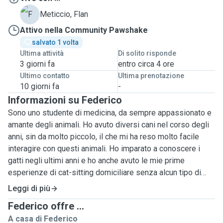
F
Meticcio, Flan
Attivo nella Community Pawshake
salvato 1 volta
Ultima attività
Di solito risponde
3 giorni fa
entro circa 4 ore
Ultimo contatto
Ultima prenotazione
10 giorni fa
-
Informazioni su Federico
Sono uno studente di medicina, da sempre appassionato e
amante degli animali. Ho avuto diversi cani nel corso degli
anni, sin da molto piccolo, il che mi ha reso molto facile
interagire con questi animali. Ho imparato a conoscere i
gatti negli ultimi anni e ho anche avuto le mie prime
esperienze di cat-sitting domiciliare senza alcun tipo di
problema, anzi la mia conoscenza dei gatti è migliorata
Leggi di più
molto grazie alle suddette esperienze. Mi piacerebbe fare
Federico offre ...
da pet-sitter perché mi darebbe l'opportunità di fare un
A casa di Federico
lavoro saltuario che sia anche un piacere e che mi