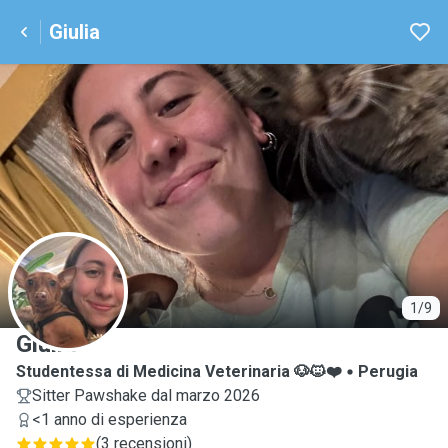
Giulia
G
1/9
Giulia
Studentessa di Medicina Veterinaria 🐶🐱❤️
Perugia
Sitter Pawshake dal marzo 2026
<1 anno di esperienza
(
3 recensioni
)