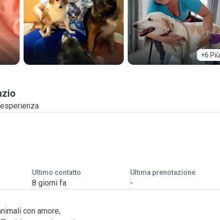
+6 Più
nzio
i esperienza
Ultimo contatto
Ultima prenotazione
8 giorni fa
-
nimali con amore,