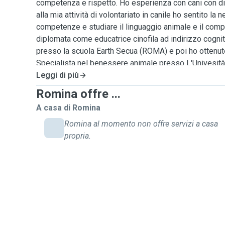
competenza e rispetto. Ho esperienza con cani con diff
alla mia attività di volontariato in canile ho sentito la
competenze e studiare il linguaggio animale e il com
diplomata come educatrice cinofila ad indirizzo cogn
presso la scuola Earth Secua (ROMA) e poi ho ottenuto
Specialista nel benessere animale presso L'Univesit
Offro servizi di petsitting personalizzati, con attenz
Leggi di più
comportamentali e di salute di ogni animale. Credo n
Romina offre ...
empatica e nell'importanza di creare un ambiente ser
A casa di Romina
proprietario. Che si tratti di passeggiate, di più ore o più giorni, mi impegno a far
sentire il vostro pet il più possibile sereno e felice. Ho anche espe
Romina al momento non offre servizi a casa
cani paraplegici, ho con me in casa da 10 anni il mio 
propria.
persona seria , affidabile e responsabile.