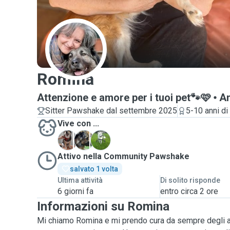
R
Romina
Attenzione e amore per i tuoi pet🐾🩷
A
Sitter Pawshake dal settembre 2025
5-10 anni d
Vive con ...
C
E
M
Attivo nella Community Pawshake
salvato 1 volta
Ultima attività
Di solito risponde
6 giorni fa
entro circa 2 ore
Informazioni su Romina
Mi chiamo Romina e mi prendo cura da sempre degli a