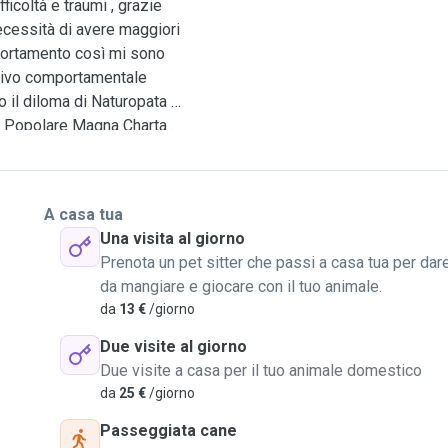
icoltà e traumi , grazie
 necessità di avere maggiori
portamento così mi sono
itivo comportamentale
 il diloma di Naturopata e
à Popolare Magna Charta .
ione alle esigenze emotive,
ella comunicazione
eno anche in assenza del
A casa tua
Una visita al giorno
rienza con
Prenota un pet sitter che passi a casa tua per dar
bellissimo Marvin. Sono una
da mangiare e giocare con il tuo animale.
da
13 €
/giorno
Due visite al giorno
Due visite a casa per il tuo animale domestico
da
25 €
/giorno
Passeggiata cane