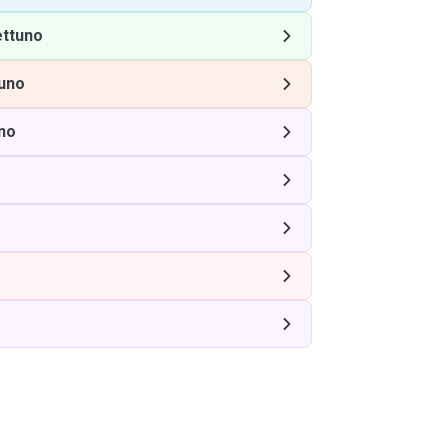
ttuno
uno
no