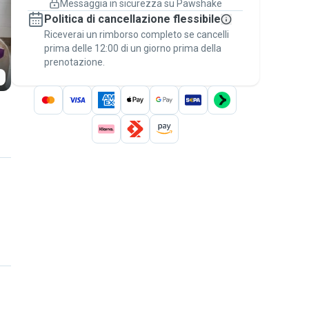
Messaggia in sicurezza su Pawshake
Prenotazioni coperte
Politica di cancellazione flessibile
Stai su Pawshake - dal primo messaggio al
Riceverai un rimborso completo se cancelli
pagamento - per attivare la
Garanzia
prima delle 12:00 di un giorno prima della
Pawshake
.
prenotazione.