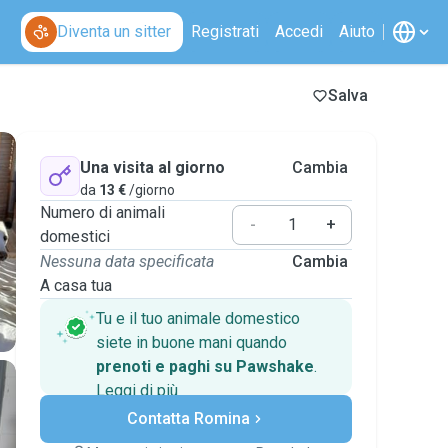
Diventa un sitter
Registrati
Accedi
Aiuto
Salva
Una visita al giorno
Cambia
da
13 €
/giorno
Numero di animali
-
+
domestici
Nessuna data specificata
Cambia
A casa tua
Tu e il tuo animale domestico
siete in buone mani quando
prenoti e paghi su Pawshake
.
Leggi di più
Pagamenti sicuri
Contatta Romina
Assistenza se i piani
cambiano