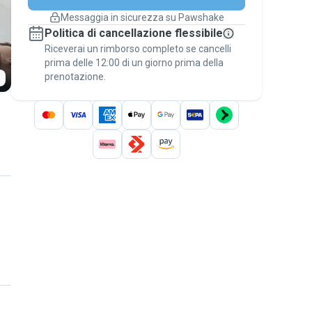
cambiano
Messaggia in sicurezza su Pawshake
Prenotazioni coperte
Politica di cancellazione flessibile
Stai su Pawshake - dal primo messaggio al
Riceverai un rimborso completo se cancelli
pagamento - per attivare la
Garanzia
prima delle 12:00 di un giorno prima della
Pawshake
.
prenotazione.