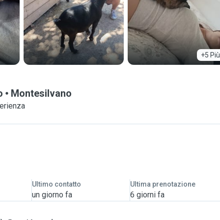
+5 Più
o
Montesilvano
perienza
Ultimo contatto
Ultima prenotazione
un giorno fa
6 giorni fa