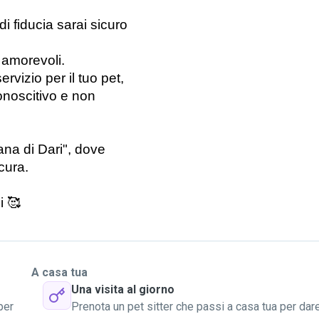
 fiducia sarai sicuro 
 amorevoli.
rvizio per il tuo pet, 
onoscitivo e non 
a di Dari", dove 
cura.
i 
🥰
A casa tua
Una visita al giorno
per
Prenota un pet sitter che passi a casa tua per dar