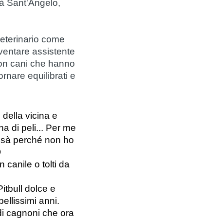
tà Sant'Angelo,
veterinario come
iventare assistente
 con cani che hanno
ornare equilibrati e
ella vicina e 
 di peli... Per me 
ssà perché non ho 

canile o tolti da 
tbull dolce e 
llissimi anni.
i cagnoni che ora 