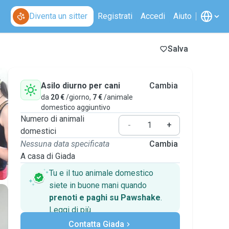
Diventa un sitter
Registrati
Accedi
Aiuto
Salva
Asilo diurno per cani
Cambia
da
20 €
/giorno,
7 €
/animale
domestico aggiuntivo
Numero di animali
-
+
domestici
Nessuna data specificata
Cambia
A casa di Giada
Tu e il tuo animale domestico
siete in buone mani quando
prenoti e paghi su Pawshake
.
Leggi di più
Pagamenti sicuri
Contatta Giada
Assistenza se i piani