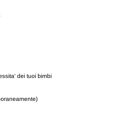
:
sita' dei tuoi bimbi 
mporaneamente)