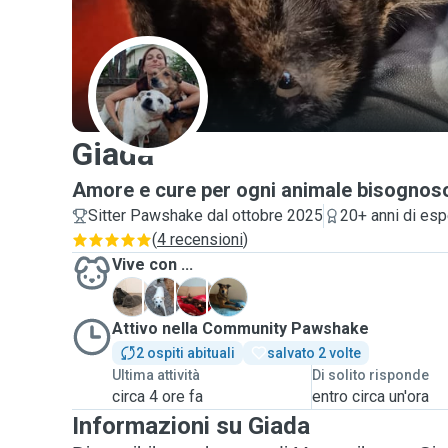
G
Giada
Amore e cure per ogni animale bisognos
Sitter Pawshake dal ottobre 2025
20+ anni di es
(
4 recensioni
)
Vive con ...
F
L
M
O
Attivo nella Community Pawshake
2 ospiti abituali
salvato 2 volte
Ultima attività
Di solito risponde
circa 4 ore fa
entro circa un'ora
Informazioni su Giada