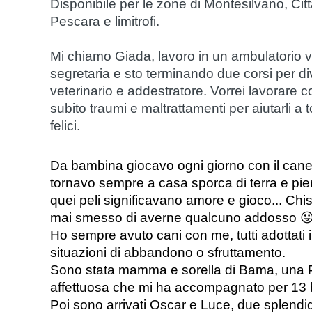
Disponibile per le zone di Montesilvano, Cit
Pescara e limitrofi.
Mi chiamo Giada, lavoro in un ambulatorio 
segretaria e sto terminando due corsi per d
veterinario e addestratore. Vorrei lavorare
subito traumi e maltrattamenti per aiutarli a t
felici.
Da bambina giocavo ogni giorno con il cane d
tornavo sempre a casa sporca di terra e piena
quei peli significavano amore e gioco... Chi
mai smesso di averne qualcuno addosso 

Ho sempre avuto cani con me, tutti adottati in 
situazioni di abbandono o sfruttamento.
Sono stata mamma e sorella di Bama, una Pi
affettuosa che mi ha accompagnato per 13 be
Poi sono arrivati Oscar e Luce, due splendid