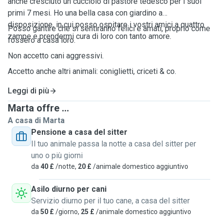
anche cresciuto un cucciolo di pastore tedesco per i suoi
primi 7 mesi. Ho una bella casa con giardino a
disposizione, in cui posso ospitare i vostri amici a quattro
Posso gantire che si sentiranno felici e amati, proprio come
zampe e prendermi cura di loro con tanto amore.
fossero a casa loro.
Non accetto cani aggressivi.
Accetto anche altri animali: coniglietti, criceti & co.
Leggi di più
Marta offre ...
A casa di Marta
Pensione a casa del sitter
Il tuo animale passa la notte a casa del sitter per
uno o più giorni
da
40 £
/notte,
20 £
/animale domestico aggiuntivo
Asilo diurno per cani
Servizio diurno per il tuo cane, a casa del sitter
da
50 £
/giorno,
25 £
/animale domestico aggiuntivo