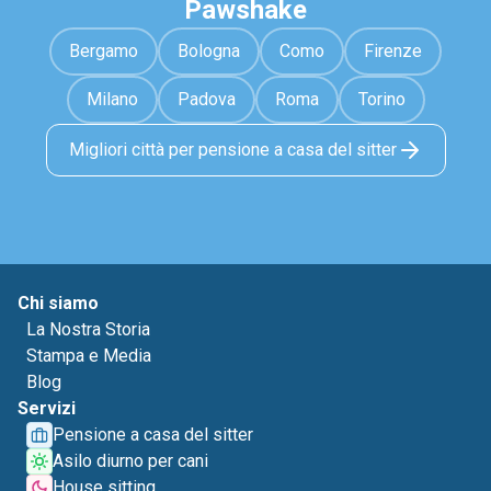
Pawshake
Bergamo
Bologna
Como
Firenze
Milano
Padova
Roma
Torino
Migliori città per pensione a casa del sitter
Chi siamo
La Nostra Storia
Stampa e Media
Blog
Servizi
Pensione a casa del sitter
Asilo diurno per cani
House sitting