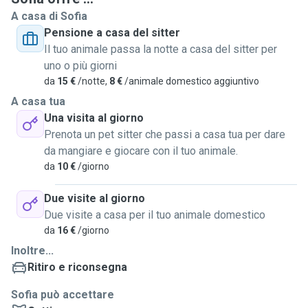
grande diventando un gattino piuttosto vivace seppur molto
A casa di Sofia
diffidente e pauroso. Ho provato tantissima soddisfazione
Pensione a casa del sitter
a occuparmi di lui sia dal punto di vista sanitario che umano.
Il tuo animale passa la notte a casa del sitter per
Lo rifarei altre mille volte, l'emozione di aver salvato un
uno o più giorni
animale da morte certa è indescrivibile. Nella vita mi piace
da
15 €
/notte,
8 €
/animale domestico aggiuntivo
prendermi cura delle persone quindi per mia natura mi
A casa tua
sento appagata ad aiutare umani o animali che hanno
Una visita al giorno
bisogno in quel momento. Mi offro pertanto come cat sitter
Prenota un pet sitter che passi a casa tua per dare
presso la mia abitazione in quanto dotata di una stanza
da mangiare e giocare con il tuo animale.
grande riservata esclusivamente al/la gattino/a che
da
10 €
/giorno
ospiterò per renderlo più protetto/a e tranquillo/a
possibile.
Due visite al giorno
Due visite a casa per il tuo animale domestico
da
16 €
/giorno
Inoltre...
Ritiro e riconsegna
Sofia può accettare