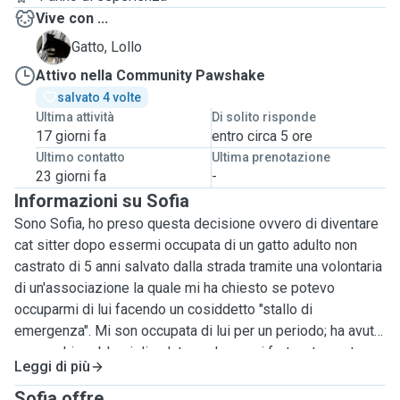
Vive con ...
L
Gatto, Lollo
Attivo nella Community Pawshake
salvato 4 volte
Ultima attività
Di solito risponde
17 giorni fa
entro circa 5 ore
Ultimo contatto
Ultima prenotazione
23 giorni fa
-
Informazioni su Sofia
Sono Sofia, ho preso questa decisione ovvero di diventare
cat sitter dopo essermi occupata di un gatto adulto non
castrato di 5 anni salvato dalla strada tramite una volontaria
di un'associazione la quale mi ha chiesto se potevo
occuparmi di lui facendo un cosiddetto "stallo di
emergenza". Mi son occupata di lui per un periodo; ha avuto
non pochi problemi di salute anche gravi fortunatamente
Leggi di più
curati per tempo. Gli ho somministrato a orari le terapie
richieste dai veterinari e poco a poco si è ripreso alla
Sofia offre ...