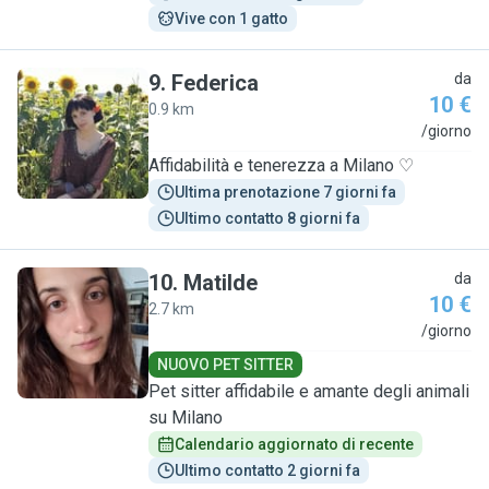
Vive con 1 gatto
9
.
Federica
da
10 €
0.9 km
F
/giorno
Affidabilità e tenerezza a Milano ♡
Ultima prenotazione 7 giorni fa
Ultimo contatto 8 giorni fa
10
.
Matilde
da
10 €
2.7 km
M
/giorno
NUOVO PET SITTER
Pet sitter affidabile e amante degli animali
su Milano
Calendario aggiornato di recente
Ultimo contatto 2 giorni fa