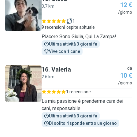
12 €
0.7 km
G
/giorno
1
9 recensioni
ospite abituale
Piacere Sono Giulia, Qui La Zampa!
Ultima attività 3 giorni fa
Vive con 1 cane
16
.
Valeria
da
10 €
2.6 km
V
/giorno
1 recensione
La mia passione è prenderme cura dei
cani, responsabile
Ultima attività 3 giorni fa
Di solito risponde entro un giorno