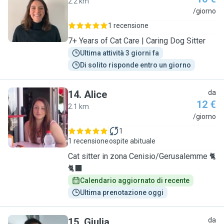
2.2 km
H
/giorno
1 recensione
7+ Years of Cat Care | Caring Dog Sitter
Ultima attività 3 giorni fa
Di solito risponde entro un giorno
14
.
Alice
da
12 €
2.1 km
A
/giorno
1
1 recensione
ospite abituale
Cat sitter in zona Cenisio/Gerusalemme 🐈
🐈‍⬛
Calendario aggiornato di recente
Ultima prenotazione oggi
15
.
Giulia
da