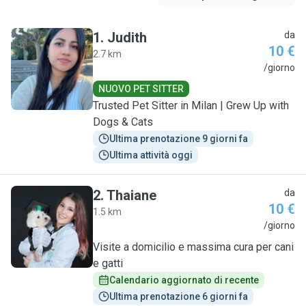
1
.
Judith
da
10 €
2.7 km
J
/giorno
NUOVO PET SITTER
Trusted Pet Sitter in Milan | Grew Up with
Dogs & Cats
Ultima prenotazione 9 giorni fa
Ultima attività oggi
2
.
Thaiane
da
10 €
1.5 km
T
/giorno
Visite a domicilio e massima cura per cani
e gatti
Calendario aggiornato di recente
Ultima prenotazione 6 giorni fa