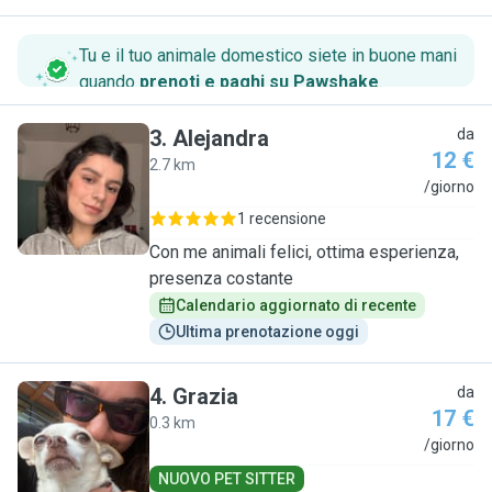
Tu e il tuo animale domestico siete in buone mani
quando
prenoti e paghi su Pawshake
.
3
.
Alejandra
da
12 €
2.7 km
A
/giorno
1 recensione
Con me animali felici, ottima esperienza,
presenza costante
Calendario aggiornato di recente
Ultima prenotazione oggi
4
.
Grazia
da
17 €
0.3 km
G
/giorno
NUOVO PET SITTER