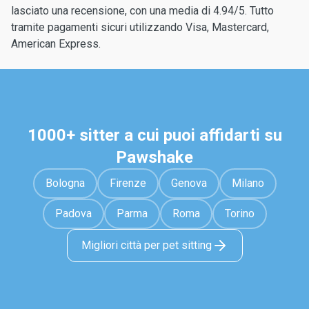
lasciato una recensione, con una media di 4.94/5. Tutto
tramite pagamenti sicuri utilizzando Visa, Mastercard,
American Express.
1000+ sitter a cui puoi affidarti su
Pawshake
Bologna
Firenze
Genova
Milano
Padova
Parma
Roma
Torino
Migliori città per pet sitting