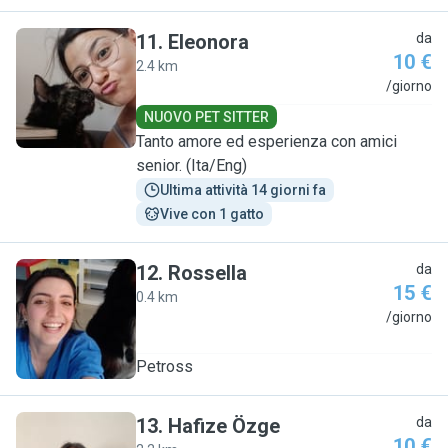
11
.
Eleonora
da
10 €
2.4 km
E
/giorno
NUOVO PET SITTER
Tanto amore ed esperienza con amici
senior. (Ita/Eng)
Ultima attività 14 giorni fa
Vive con 1 gatto
12
.
Rossella
da
15 €
0.4 km
R
/giorno
Petross
13
.
Hafize Özge
da
10 €