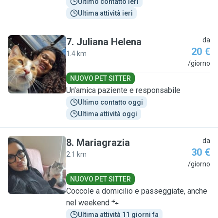
Ultimo contatto ieri
Ultima attività ieri
7
.
Juliana Helena
da
20 €
1.4 km
J
/giorno
NUOVO PET SITTER
Un'amica paziente e responsabile
Ultimo contatto oggi
Ultima attività oggi
8
.
Mariagrazia
da
30 €
2.1 km
M
/giorno
NUOVO PET SITTER
Coccole a domicilio e passeggiate, anche
nel weekend 🐾
Ultima attività 11 giorni fa