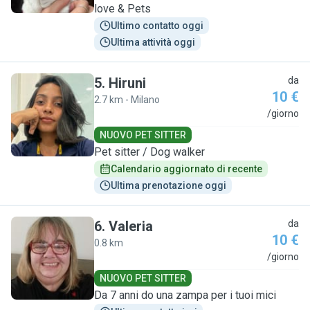
love & Pets
Ultimo contatto oggi
Ultima attività oggi
5
.
Hiruni
da
10 €
2.7 km - Milano
H
/giorno
NUOVO PET SITTER
Pet sitter / Dog walker
Calendario aggiornato di recente
Ultima prenotazione oggi
6
.
Valeria
da
10 €
0.8 km
V
/giorno
NUOVO PET SITTER
Da 7 anni do una zampa per i tuoi mici