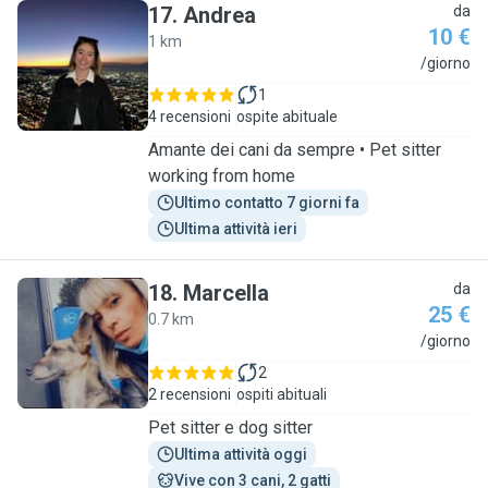
17
.
Andrea
da
10 €
1 km
A
/giorno
1
4 recensioni
ospite abituale
Amante dei cani da sempre • Pet sitter
working from home
Ultimo contatto 7 giorni fa
Ultima attività ieri
18
.
Marcella
da
25 €
0.7 km
M
/giorno
2
2 recensioni
ospiti abituali
Pet sitter e dog sitter
Ultima attività oggi
Vive con 3 cani, 2 gatti