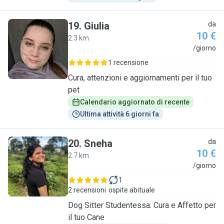
19
.
Giulia
da
10 €
2.3 km
G
/giorno
1 recensione
Cura, attenzioni e aggiornamenti per il tuo
pet
Calendario aggiornato di recente
Ultima attività 6 giorni fa
20
.
Sneha
da
10 €
2.7 km
S
/giorno
1
2 recensioni
ospite abituale
Dog Sitter Studentessa: Cura e Affetto per
il tuo Cane