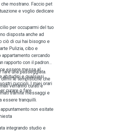
e che mostrano. Faccio pet
situazione e voglio dedicare
icilio per occuparmi del tuo
sono disposta anche ad
 ciò di cui hai bisogno e
arte Pulizia, cibo e
io appartamento cercando
un rapporto con il padrone
iace essere messa al
er fare una passeggiata.
e abitudini e qualsiasi
 dirmi le tempistiche che
stri cuccioli, I miei orari
mali verranno curati e
er curare o fare
rmati tramite messaggi e
a essere tranquilli.
n appuntamento non esitate
hiesta
ta integrando studio e