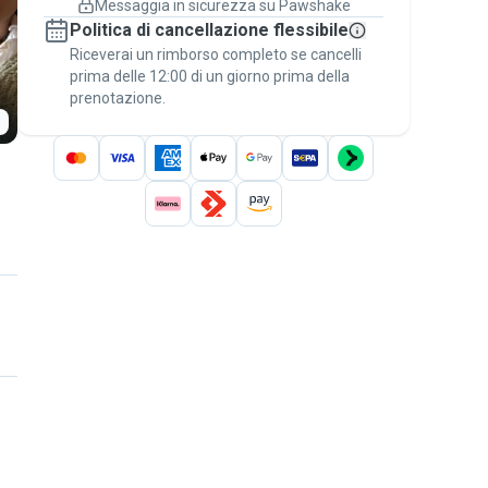
Messaggia in sicurezza su Pawshake
Prenotazioni coperte
Politica di cancellazione flessibile
Stai su Pawshake - dal primo messaggio al
Riceverai un rimborso completo se cancelli
pagamento - per attivare la
Garanzia
prima delle 12:00 di un giorno prima della
Pawshake
.
prenotazione.