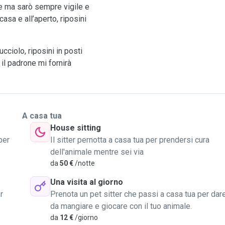
pe ma sarò sempre vigile e
asa e all’aperto, riposini
ciolo, riposini in posti
 il padrone mi fornirà
A casa tua
House sitting
per
Il sitter pernotta a casa tua per prendersi cura
dell'animale mentre sei via
da
50 €
/notte
Una visita al giorno
r
Prenota un pet sitter che passi a casa tua per dar
da mangiare e giocare con il tuo animale.
da
12 €
/giorno