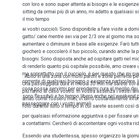
con loro e sono super attenta ai bisogni e le esigenz
sitting da ormai più di un anno, mi adatto a qualsiasi 
il mio tempo
ai vostri cuccioli. Sono disponibile a fare visite a dom
gatto/ cane mentre sei via per 2/3 ore al giorno ma 
aumentare o diminuire in base alle esigenze. Farò tutto
giocherò e coccolerò il tuo piccolo, curando anche la p
bisogni. Sono disposta anche ad ospitare gatti nel m
di renderlo quanto più ospitale possibile, amo creare 
ma soprattutto con il cucciolo, è per questo che mi p
. Abito in una zona con molti parchi e zone perfette p
corrente di qualsiasi bisogno o esigenza particolare, l
Una passeggiata dura in media 30 min ma sarete voi a
cosa possa servirmi per prendermi cura al meglio dei vo
più fanno al caso vostro. In vostra assenza i vostri ani
sono flessibili e ho tempo libero anche nel weekend p
amati come fossero miei, vi terrò costantemente info
passeggiare con i vostri animali
foto durante tutto il tempo in cui sarete assenti così d
per qualsiasi informazione aggiuntiva o per fissare u
a contattarmi. Cercheró di accontentare ogni vostra ric
Essendo una studentessa, spesso organizzo la giorna