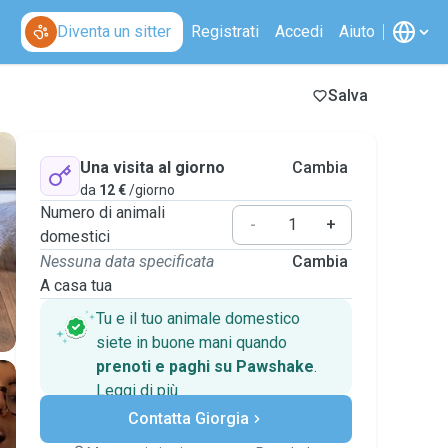
Diventa un sitter
Registrati
Accedi
Aiuto
Salva
Una visita al giorno
Cambia
da
12 €
/giorno
Numero di animali
-
+
domestici
Nessuna data specificata
Cambia
A casa tua
Tu e il tuo animale domestico
siete in buone mani quando
prenoti e paghi su Pawshake
.
Leggi di più
Pagamenti sicuri
Contatta Giorgia
Assistenza se i piani
cambiano