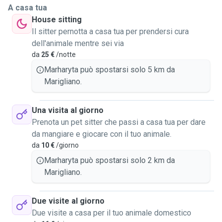
Rispetto sempre gli impegni presi e gli orari indicati.
A casa tua
Lavoro dalle 09:00 alle 18:00, quindi sono disponibile di
House sitting
mattina fino alle 08:30 e la sera, dalle 18:00 in poi.
Il sitter pernotta a casa tua per prendersi cura
Sono disponibile per passeggiate, housesitting, andare a
dell'animale mentre sei via
trovarli una o due volte al giorno.
da
25 €
/notte
Disponibile anche per passeggiate lunghe (almeno la sera),
Marharyta può spostarsi solo 5 km da
per cani che richiedono più di una semplice uscita per fare i
Marigliano.
bisogni.
Mi piace trascorrere il tempo con gli animali.
Sono di origine ucraina, ma abito in Italia da più di vent'anni,
Una visita al giorno
quindi la lingua non è un problema.
Prenota un pet sitter che passi a casa tua per dare
Sono disponibile per qualsiasi dubbio o chiarimento
da mangiare e giocare con il tuo animale.
necessario.
da
10 €
/giorno
Non sono automunita, quindi accetto solamente lavori vicini
Marharyta può spostarsi solo 2 km da
o facilmente raggiungibili.
Marigliano.
Due visite al giorno
Due visite a casa per il tuo animale domestico