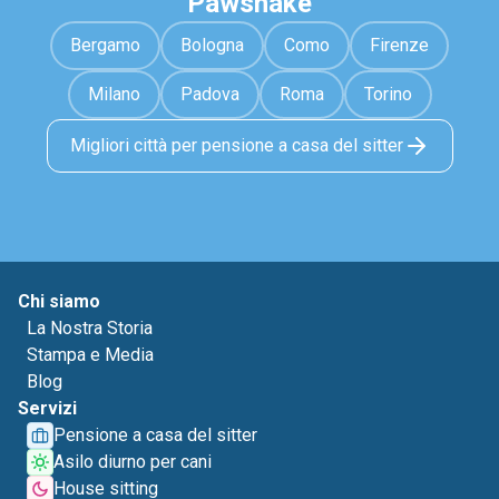
Pawshake
Bergamo
Bologna
Como
Firenze
Milano
Padova
Roma
Torino
Migliori città per pensione a casa del sitter
Chi siamo
La Nostra Storia
Stampa e Media
Blog
Servizi
Pensione a casa del sitter
Asilo diurno per cani
House sitting