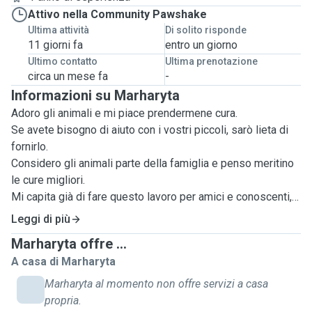
Attivo nella Community Pawshake
Ultima attività
Di solito risponde
11 giorni fa
entro un giorno
Ultimo contatto
Ultima prenotazione
circa un mese fa
-
Informazioni su Marharyta
Adoro gli animali e mi piace prendermene cura.
Se avete bisogno di aiuto con i vostri piccoli, sarò lieta di
fornirlo.
Considero gli animali parte della famiglia e penso meritino
le cure migliori.
Mi capita già di fare questo lavoro per amici e conoscenti,
quindi non sono nuova in questo ambiente.
Leggi di più
Ciò che considero fondamentale, è il rispetto reciproco.
Marharyta offre ...
In casa vostra, non toccherei nulla se non ciò che è
A casa di Marharyta
necessario.
Penso di potermi ritenere una persona affidabile e
Marharyta al momento non offre servizi a casa
responsabile.
propria.