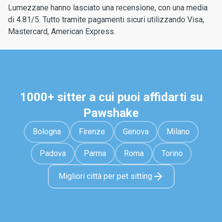
Lumezzane hanno lasciato una recensione, con una media
di 4.81/5. Tutto tramite pagamenti sicuri utilizzando Visa,
Mastercard, American Express.
1000+ sitter a cui puoi affidarti su
Pawshake
Bologna
Firenze
Genova
Milano
Padova
Parma
Roma
Torino
Migliori città per pet sitting