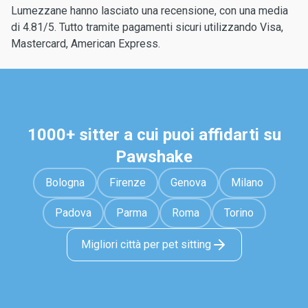
Lumezzane hanno lasciato una recensione, con una media
di 4.81/5. Tutto tramite pagamenti sicuri utilizzando Visa,
Mastercard, American Express.
1000+ sitter a cui puoi affidarti su
Pawshake
Bologna
Firenze
Genova
Milano
Padova
Parma
Roma
Torino
Migliori città per pet sitting