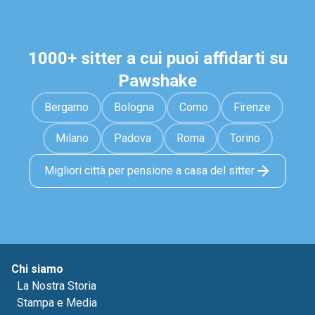
1000+ sitter a cui puoi affidarti su
Pawshake
Bergamo
Bologna
Como
Firenze
Milano
Padova
Roma
Torino
Migliori città per pensione a casa del sitter
Chi siamo
La Nostra Storia
Stampa e Media