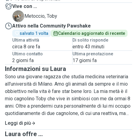
Vive con ...
T
Metoccio, Toby
Attivo nella Community Pawshake
salvato 1 volta
Calendario aggiornato di recente
Ultima attività
Di solito risponde
circa 8 ore fa
entro 43 minuti
Ultimo contatto
Ultima prenotazione
2 giorni fa
17 giorni fa
Informazioni su Laura
Sono una giovane ragazza che studia medicina veterinaria
all'università di Milano. Amo gli animali da sempre e il mio
obbiettivo nella vita è fare star bene loro. La mia metà è il
mio cagnolino Toby che vive in simbiosi con me da ormai 8
anni. Oltre a prendermi cura personalmente di lui mi occupo
quotidianamente di due cagnolone, di cui una reattiva, ma
senza riscontare alcun problema di gestione. Mi occupo
Leggi di più
frequentemente anche di gatti ed ho avuto esperienza
Laura offre ...
anche con gatti timorosi che però sono riusciti a fidarsi