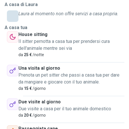
A casa di Laura
completamente di me. Oltre ai "classici" animali da
compagnia sono in grado di prendermi cura di qualsiasi
Laura al momento non offre servizi a casa propria.
altro tipo di animale come roditori, cavalli e rettili. Il mio
amore e impegno nei loro confronti viene sempre ripagato
A casa tua
da uno sguardo, da una scodinzolata o una richiesta di
House sitting
coccole e questo credo sia il principale motivo per cui amo
Il sitter pernotta a casa tua per prendersi cura
immensamente questo lavoro che ormai è una costante
dell'animale mentre sei via
nella mia vita
da
25 €
/notte
Una visita al giorno
Prenota un pet sitter che passi a casa tua per dare
da mangiare e giocare con il tuo animale.
da
15 €
/giorno
Due visite al giorno
Due visite a casa per il tuo animale domestico
da
20 €
/giorno
Passeggiata cane