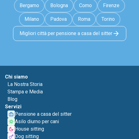
Bergamo
Bologna
Como
Firenze
Milano
Padova
Roma
Torino
Migliori città per pensione a casa del sitter
Chi siamo
La Nostra Storia
Stampa e Media
Blog
Servizi
Pensione a casa del sitter
Asilo diurno per cani
House sitting
Dog sitting