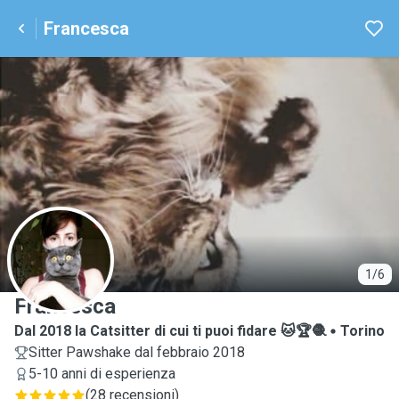
Francesca
F
1/6
Francesca
Dal 2018 la Catsitter di cui ti puoi fidare 🐱🏆🧶
Torino
Sitter Pawshake dal febbraio 2018
5-10 anni di esperienza
(
28 recensioni
)