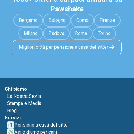
Pawshake
Bergamo
Bologna
Como
Firenze
Milano
Padova
Roma
Torino
Migliori città per pensione a casa del sitter
Chi siamo
La Nostra Storia
Stampa e Media
Blog
Servizi
Pensione a casa del sitter
Asilo diurno per cani