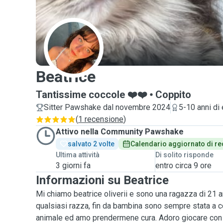
B
Beatrice
Tantissime coccole ❤️❤️
Coppito
Sitter Pawshake dal novembre 2024
5-10 anni di
(
1 recensione
)
Attivo nella Community Pawshake
salvato 2 volte
Calendario aggiornato di re
Ultima attività
Di solito risponde
3 giorni fa
entro circa 9 ore
Informazioni su Beatrice
Mi chiamo beatrice oliverii e sono una ragazza di 21 a
qualsiasi razza, fin da bambina sono sempre stata a co
animale ed amo prendermene cura. Adoro giocare con lo