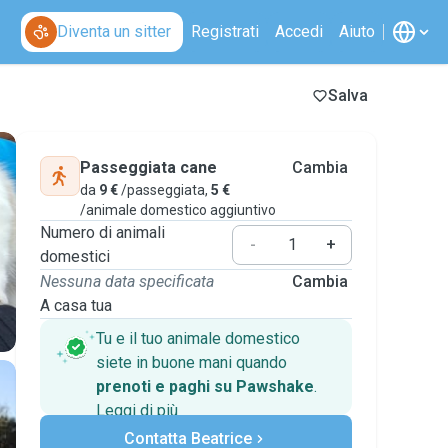
Diventa un sitter
Registrati
Accedi
Aiuto
Salva
Passeggiata cane
Cambia
da
9 €
/passeggiata,
5 €
/animale domestico aggiuntivo
Numero di animali
-
+
domestici
Nessuna data specificata
Cambia
A casa tua
Tu e il tuo animale domestico
siete in buone mani quando
prenoti e paghi su Pawshake
.
Leggi di più
Pagamenti sicuri
Contatta Beatrice
Assistenza se i piani