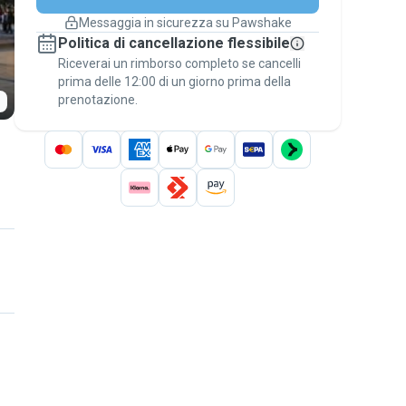
cambiano
Messaggia in sicurezza su Pawshake
Prenotazioni coperte
Politica di cancellazione flessibile
Stai su Pawshake - dal primo messaggio al
Riceverai un rimborso completo se cancelli
pagamento - per attivare la
Garanzia
prima delle 12:00 di un giorno prima della
Pawshake
.
prenotazione.