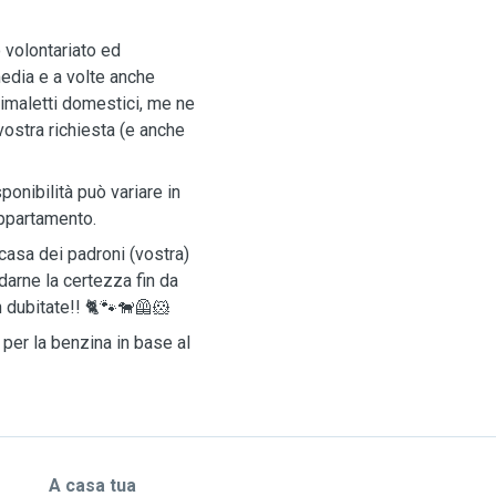
o volontariato ed
media e a volte anche
animaletti domestici, me ne
ostra richiesta (e anche
ponibilità può variare in
appartamento.
 casa dei padroni (vostra)
darne la certezza fin da
n dubitate!! 🐈🐾🐕‍🦺🐹
per la benzina in base al
A casa tua