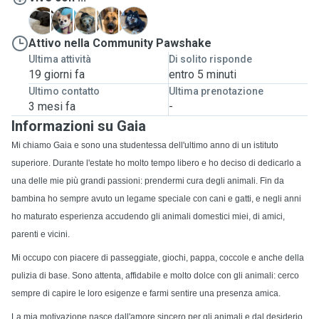
C
M
P
S
W
Attivo nella Community Pawshake
Ultima attività
Di solito risponde
19 giorni fa
entro 5 minuti
Ultimo contatto
Ultima prenotazione
3 mesi fa
-
Informazioni su Gaia
Mi chiamo Gaia e sono una studentessa dell'ultimo anno di un istituto
superiore. Durante l'estate ho molto tempo libero e ho deciso di dedicarlo a
una delle mie più grandi passioni: prendermi cura degli animali. Fin da
bambina ho sempre avuto un legame speciale con cani e gatti, e negli anni
ho maturato esperienza accudendo gli animali domestici miei, di amici,
parenti e vicini.
Mi occupo con piacere di passeggiate, giochi, pappa, coccole e anche della
pulizia di base. Sono attenta, affidabile e molto dolce con gli animali: cerco
sempre di capire le loro esigenze e farmi sentire una presenza amica.
La mia motivazione nasce dall'amore sincero per gli animali e dal desiderio