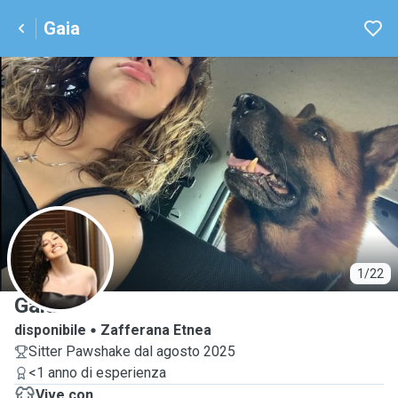
Gaia
G
1/22
Gaia
disponibile
Zafferana Etnea
Sitter Pawshake dal agosto 2025
<1 anno di esperienza
Vive con ...