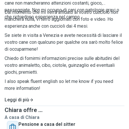
cane non mancheranno attenzioni costanti, gioco,
passeggiate. Non mi occupo di cani con patologie gravi o
Dal momento che mi verrà affidato al vostro cucciolo non
che richiedono esperienza nel campo.
mancherà nulla, vi terrò aggiornati con foto e video. Ho
esperienza anche con cuccioli dai 4 mesi.
Se siete in visita a Venezia e avete necessità di lasciare il
vostro cane con qualcuno per qualche ora sarò molto felice
di occuparmene!
Chiedo di fornirmi informazioni precise sulle abitudini del
vostro animaletto, cibo, ciotole, guinzaglio ed eventuali
giochi, premietti.
I also speak fluent english so let me know if you need
more information!
Leggi di più
Chiara offre ...
A casa di Chiara
Pensione a casa del sitter