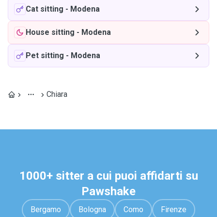
Cat sitting
-
Modena
House sitting
-
Modena
Pet sitting
-
Modena
Chiara
1000+ sitter a cui puoi affidarti su
Pawshake
Bergamo
Bologna
Como
Firenze