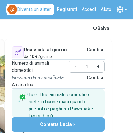
Diventa un sitter
Registrati
Accedi
Aiuto
Salva
Una visita al giorno
Cambia
da
10 €
/giorno
Numero di animali
-
+
domestici
Nessuna data specificata
Cambia
A casa tua
Tu e il tuo animale domestico
siete in buone mani quando
prenoti e paghi su Pawshake
.
Leggi di più
Pagamenti sicuri
Contatta Lucia
Assistenza se i piani
cambiano