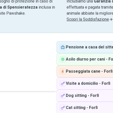
sogno di protezione in caso di
Includiamo una
Garanzia 
a di Spensieratezza
inclusa in
effettuata e pagata tramite
amite Pawshake.
animale abbiate la migliore
Scopri la Soddisfazione
Pensione a casa del sitt
Asilo diurno per cani
-
Fo
Passeggiata cane
-
Forlì
Visite a domicilio
-
Forlì
Dog sitting
-
Forlì
Cat sitting
-
Forlì