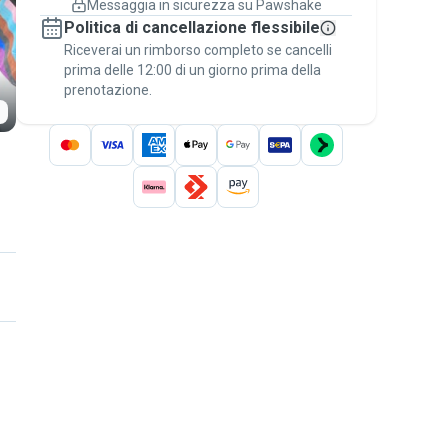
Messaggia in sicurezza su Pawshake
Prenotazioni coperte
Politica di cancellazione flessibile
Stai su Pawshake - dal primo messaggio al
Riceverai un rimborso completo se cancelli
pagamento - per attivare la
Garanzia
prima delle 12:00 di un giorno prima della
Pawshake
.
prenotazione.