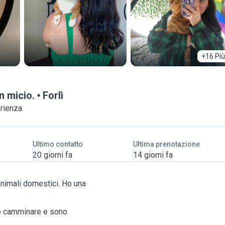
+16 Più
n micio.
Forlì
erienza
Ultimo contatto
Ultima prenotazione
20 giorni fa
14 giorni fa
animali domestici. Ho una
to camminare e sono