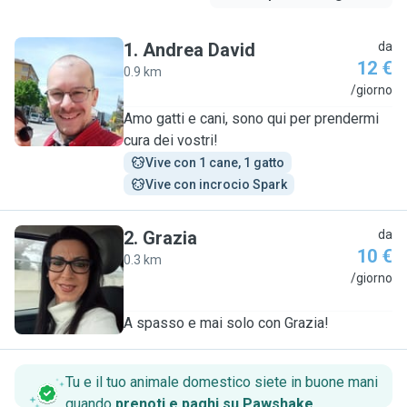
1
.
Andrea David
da
12 €
0.9 km
A
/giorno
Amo gatti e cani, sono qui per prendermi
cura dei vostri!
Vive con 1 cane, 1 gatto
Vive con incrocio Spark
2
.
Grazia
da
10 €
0.3 km
G
/giorno
A spasso e mai solo con Grazia!
Tu e il tuo animale domestico siete in buone mani
quando
prenoti e paghi su Pawshake
.