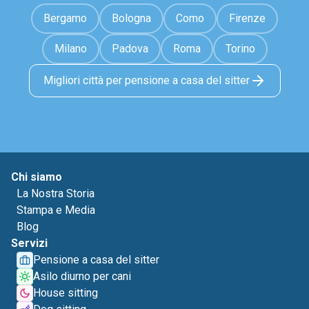
Bergamo
Bologna
Como
Firenze
Milano
Padova
Roma
Torino
Migliori città per pensione a casa del sitter
Chi siamo
La Nostra Storia
Stampa e Media
Blog
Servizi
Pensione a casa del sitter
Asilo diurno per cani
House sitting