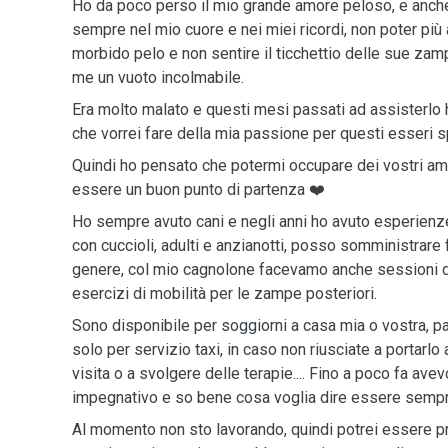
Ho da poco perso il mio grande amore peloso, e anche 
sempre nel mio cuore e nei miei ricordi, non poter più
morbido pelo e non sentire il ticchettio delle sue zam
me un vuoto incolmabile.
Era molto malato e questi mesi passati ad assisterlo 
che vorrei fare della mia passione per questi esseri sp
Quindi ho pensato che potermi occupare dei vostri am
essere un buon punto di partenza ❤️
Ho sempre avuto cani e negli anni ho avuto esperienze
con cuccioli, adulti e anzianotti, posso somministrare 
genere, col mio cagnolone facevamo anche sessioni d
esercizi di mobilità per le zampe posteriori.
Sono disponibile per soggiorni a casa mia o vostra, 
solo per servizio taxi, in caso non riusciate a portarlo 
visita o a svolgere delle terapie.... Fino a poco fa ave
impegnativo e so bene cosa voglia dire essere sempre
Al momento non sto lavorando, quindi potrei essere pre