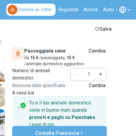
Diventa un sitter
Registrati
Accedi
Aiuto
Salva
Passeggiata cane
Cambia
da
15 €
/passeggiata,
15 €
/animale domestico aggiuntivo
Numero di animali
-
+
domestici
Nessuna data specificata
Cambia
A casa tua
Tu e il tuo animale domestico
siete in buone mani quando
prenoti e paghi su Pawshake
.
Leggi di più
Pagamenti sicuri
Contatta Francesca
Assistenza se i piani