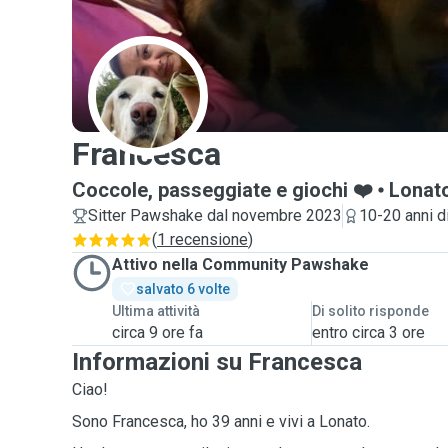
F
Francesca
Coccole, passeggiate e giochi ❤️
Lonat
Sitter Pawshake dal novembre 2023
10-20 anni d
(
1 recensione
)
Attivo nella Community Pawshake
salvato 6 volte
Ultima attività
Di solito risponde
circa 9 ore fa
entro circa 3 ore
Informazioni su Francesca
Ciao!
Sono Francesca, ho 39 anni e vivi a Lonato.