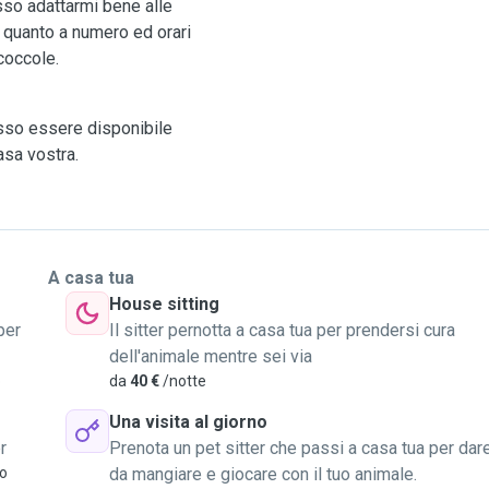
sso adattarmi bene alle
n quanto a numero ed orari
coccole.
osso essere disponibile
asa vostra.
A casa tua
House sitting
per
Il sitter pernotta a casa tua per prendersi cura
dell'animale mentre sei via
o
da
40 €
/notte
Una visita al giorno
r
Prenota un pet sitter che passi a casa tua per dar
vo
da mangiare e giocare con il tuo animale.