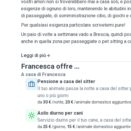
vostri amori non si troverebbero mai a casa soli, e po
esigenze di ognuno di loro, mantenendo le abitudini i
di passeggiate, di somministrazione cibo, di giochi e 
Per qualsiasi esigenza particolare scrivetemi pure!
Un paio di volte a settimana vado a Brescia, quindi p
anche in quella zona per passeggiate o pet sitting a c
Leggi di più
Francesca offre ...
A casa di Francesca
Pensione a casa del sitter
Il tuo animale passa la notte a casa del sitter 
uno o più giorni
da
30 €
/notte,
20 €
/animale domestico aggiuntiv
Asilo diurno per cani
Servizio diurno per il tuo cane, a casa del sitte
da
25 €
/giorno,
15 €
/animale domestico aggiunti