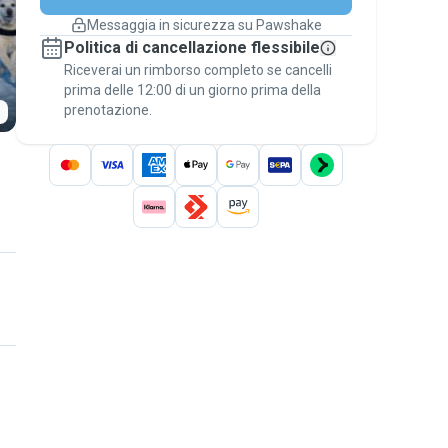
cambiano
Messaggia in sicurezza su Pawshake
Prenotazioni coperte
Politica di cancellazione flessibile
Stai su Pawshake - dal primo messaggio al
Riceverai un rimborso completo se cancelli
pagamento - per attivare la
Garanzia
prima delle 12:00 di un giorno prima della
Pawshake
.
prenotazione.