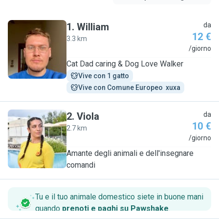
1
.
William
da
12 €
3.3 km
W
/giorno
Cat Dad caring & Dog Love Walker
Vive con 1 gatto
Vive con Comune Europeo  xuxa
2
.
Viola
da
10 €
2.7 km
V
/giorno
Amante degli animali e dell'insegnare
comandi
Tu e il tuo animale domestico siete in buone mani
quando
prenoti e paghi su Pawshake
.