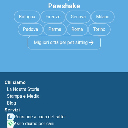
Pawshake
Bologna
Firenze
Genova
Milano
Padova
Parma
Roma
Torino
Migliori città per pet sitting
Chi siamo
La Nostra Storia
Stampa e Media
Blog
Servizi
Pensione a casa del sitter
Asilo diurno per cani