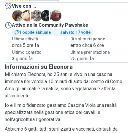
Vive con ...
F
K
N
O
P
Attivo nella Community Pawshake
1 ospite abituale
salvato 17 volte
Ultima attività
Di solito risponde
circa 5 ore fa
entro circa 6 ore
Ultimo contatto
Ultima prenotazione
3 giorni fa
25 giorni fa
Informazioni su Eleonora
Mi chiamo Eleonora, ho 25 anni e vivo in una cascina
immersa nel verde a 10 minuti di auto dal centro di Como.
Amo gli animali e la natura, sono vegetariana e attenta
all'ambiente.
Io e il mio fidanzato gestiamo Cascina Viola una realtà
specializzata nella gestione etica dei cavalli e
nell'agricoltura rigenerativa.
Abbiamo 6 gatti, tutti sterilizzati e vaccinati, abituati da