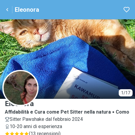
Eleonora
E
1/17
Eleonora
Affidabilità e Cura come Pet Sitter nella natura
Como
Sitter Pawshake dal febbraio 2024
10-20 anni di esperienza
(
13 recensioni
)