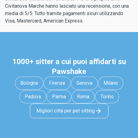
Civitanova Marche hanno lasciato una recensione, con una
media di 5/5. Tutto tramite pagamenti sicuri utilizzando
Visa, Mastercard, American Express.
1000+ sitter a cui puoi affidarti su
Pawshake
Bologna
Firenze
Genova
Milano
Padova
Parma
Roma
Torino
Migliori città per pet sitting