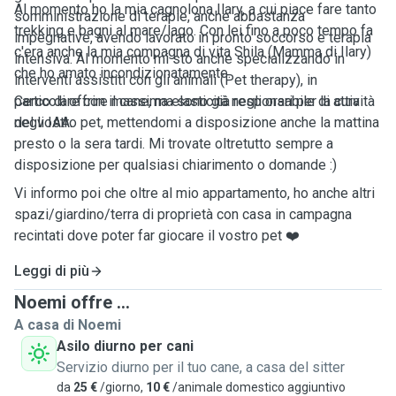
Al momento ho la mia cagnolona Ilary, a cui piace fare tanto
somministrazione di terapie, anche abbastanza
trekking e bagni al mare/lago. Con lei fino a poco tempo fa
impegnative, avendo lavorato in pronto soccorso e terapia
c'era anche la mia compagna di vita Shila (Mamma di Ilary)
intensiva. Al momento mi sto anche specializzando in
che ho amato incondizionatamente.
interventi assistiti con gli animali (Pet therapy), in
particolare con il cane, ma sono già responsabile di attività
Cerco di offrire massima elasticità negli orari per la cura
negli IAA.
del vostro pet, mettendomi a disposizione anche la mattina
presto o la sera tardi. Mi trovate oltretutto sempre a
disposizione per qualsiasi chiarimento o domande :)
Vi informo poi che oltre al mio appartamento, ho anche altri
spazi/giardino/terra di proprietà con casa in campagna
recintati dove poter far giocare il vostro pet ❤️
Leggi di più
Noemi offre ...
A casa di Noemi
Asilo diurno per cani
Servizio diurno per il tuo cane, a casa del sitter
da
25 €
/giorno,
10 €
/animale domestico aggiuntivo