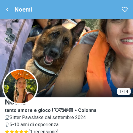
Noemi
N
1/14
Noemi
tanto amore e gioco ! 💘🥰🫶🏻
Colonna
Sitter Pawshake dal settembre 2024
5-10 anni di esperienza
(
1 recensione
)