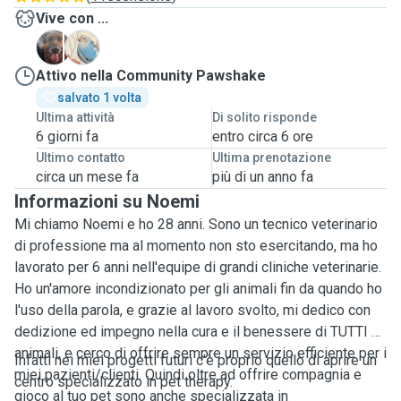
Vive con ...
I
R
Attivo nella Community Pawshake
salvato 1 volta
Ultima attività
Di solito risponde
6 giorni fa
entro circa 6 ore
Ultimo contatto
Ultima prenotazione
circa un mese fa
più di un anno fa
Informazioni su Noemi
Mi chiamo Noemi e ho 28 anni. Sono un tecnico veterinario
di professione ma al momento non sto esercitando, ma ho
lavorato per 6 anni nell'equipe di grandi cliniche veterinarie.
Ho un'amore incondizionato per gli animali fin da quando ho
l'uso della parola, e grazie al lavoro svolto, mi dedico con
dedizione ed impegno nella cura e il benessere di TUTTI gli
animali, e cerco di offrire sempre un servizio efficiente per i
Infatti nei miei progetti futuri c'è proprio quello di aprire un
miei pazienti/clienti. Quindi oltre ad offrire compagnia e
centro specializzato in pet therapy.
gioco al tuo pet sono anche specializzata in