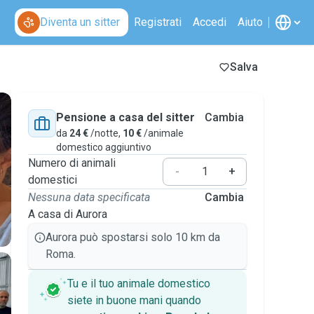
Diventa un sitter
Registrati
Accedi
Aiuto
Salva
Pensione a casa del sitter
Cambia
da
24 €
/notte,
10 €
/animale
domestico aggiuntivo
Numero di animali
-
+
domestici
Nessuna data specificata
Cambia
A casa di Aurora
Aurora può spostarsi solo 10 km da
Roma.
Tu e il tuo animale domestico
siete in buone mani quando