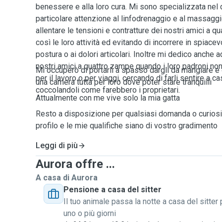
benessere e alla loro cura. Mi sono specializzata ne
particolare attenzione al linfodrenaggio e al massaggi
allentare le tensioni e contratture dei nostri amici a 
così le loro attività ed evitando di incorrere in spiacevo
postura o ai dolori articolari. Inoltre mi dedico anche 
nostri amici a quattro zampe quando i loro padroni n
Mi occuperò di portarli a spasso dargli da mangiare e 
per il lavoro o per viaggi, cercando di farli sentire a 
una camera tutta per loro dove poter stare tranquilli
coccolandoli come farebbero i proprietari.
Attualmente con me vive solo la mia gatta
Resto a disposizione per qualsiasi domanda o curiosi
profilo e le mie qualifiche siano di vostro gradimento
Leggi di più
Aurora offre ...
A casa di Aurora
Pensione a casa del sitter
Il tuo animale passa la notte a casa del sitter 
uno o più giorni