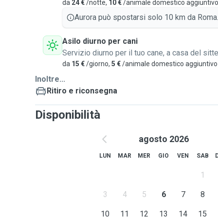
da
24 €
/notte,
10 €
/animale domestico aggiuntiv
Aurora può spostarsi solo 10 km da Roma
Asilo diurno per cani
Servizio diurno per il tuo cane, a casa del sitte
da
15 €
/giorno,
5 €
/animale domestico aggiuntivo
Inoltre...
Ritiro e riconsegna
Disponibilità
agosto 2026
LUN
MAR
MER
GIO
VEN
SAB
1
3
4
5
6
7
8
10
11
12
13
14
15