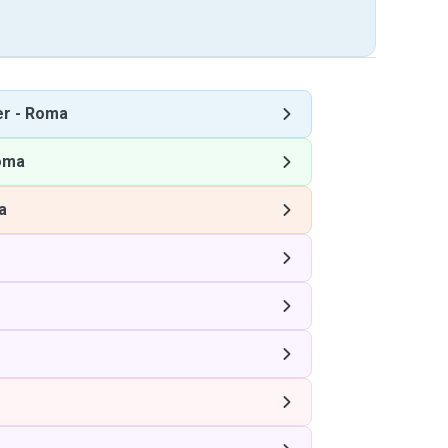
er
-
Roma
oma
a