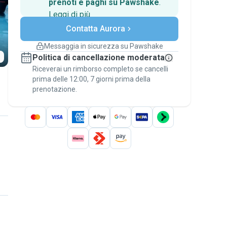
prenoti e paghi su Pawshake
.
Leggi di più
Pagamenti sicuri
Contatta Aurora
Assistenza se i piani
cambiano
Messaggia in sicurezza su Pawshake
Prenotazioni coperte
Politica di cancellazione moderata
Stai su Pawshake - dal primo messaggio al
Riceverai un rimborso completo se cancelli
pagamento - per attivare la
Garanzia
prima delle 12:00, 7 giorni prima della
Pawshake
.
prenotazione.