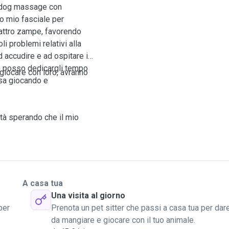
l dog massage con
o mio fasciale per
quattro zampe, favorendo
li problemi relativi alla
ad accudire e ad ospitare i
on posso dedicargli tempo
giocare con loro, avranno
casa giocando e
tà sperando che il mio
A casa tua
Una visita al giorno
per
Prenota un pet sitter che passi a casa tua per dar
da mangiare e giocare con il tuo animale.