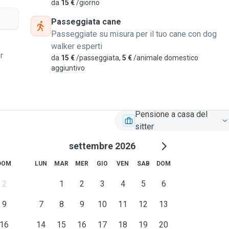
o
da
15 €
/giorno
.
Passeggiata cane
Passeggiate su misura per il tuo cane con dog
walker esperti
r
da
15 €
/passeggiata,
5 €
/animale domestico
aggiuntivo
Pensione a casa del
sitter
settembre 2026
DOM
LUN
MAR
MER
GIO
VEN
SAB
DOM
2
1
2
3
4
5
6
9
7
8
9
10
11
12
13
16
14
15
16
17
18
19
20