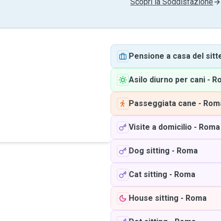
Scopri la Soddisfazione
Pensione a casa del sitt
Asilo diurno per cani
-
R
Passeggiata cane
-
Rom
Visite a domicilio
-
Roma
Dog sitting
-
Roma
Cat sitting
-
Roma
House sitting
-
Roma