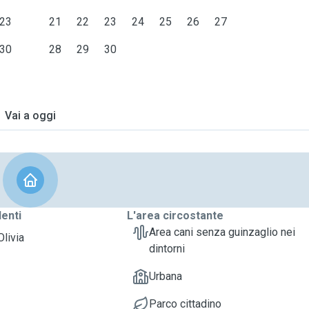
23
21
22
23
24
25
26
27
30
28
29
30
Vai a oggi
denti
L'area circostante
Area cani senza guinzaglio nei
Olivia
dintorni
Urbana
Parco cittadino